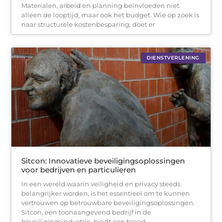
Materialen, arbeid en planning beïnvloeden niet
alleen de looptijd, maar ook het budget. Wie op zoek is
naar structurele kostenbesparing, doet er
DIENSTVERLENING
Sitcon: Innovatieve beveiligingsoplossingen
voor bedrijven en particulieren
In een wereld waarin veiligheid en privacy steeds
belangrijker worden, is het essentieel om te kunnen
vertrouwen op betrouwbare beveiligingsoplossingen.
Sitcon, een toonaangevend bedrijf in de
beveiligingsindustrie, biedt een breed