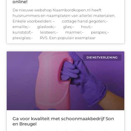
online!
De nieuwe webshop Naambordkopen.nl heeft
huisnummers en naamplaten van allerlei materialen.
Enkele voorbeelden: – cottage hand gegoten;–
emaille;– glaslook;– glas;– hout;–
kunststof;– leisteen;– marmer;– perspex;–
plexiglas;– RVS. Een populair exemplaar
DIENSTVERLENING
Ga voor kwaliteit met schoonmaakbedrijf Son
en Breugel