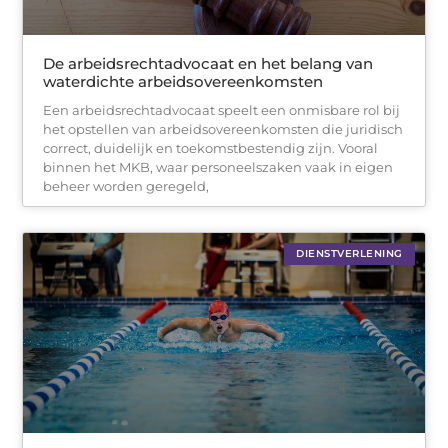
De arbeidsrechtadvocaat en het belang van
waterdichte arbeidsovereenkomsten
Een arbeidsrechtadvocaat speelt een onmisbare rol bij
het opstellen van arbeidsovereenkomsten die juridisch
correct, duidelijk en toekomstbestendig zijn. Vooral
binnen het MKB, waar personeelszaken vaak in eigen
beheer worden geregeld,
DIENSTVERLENING