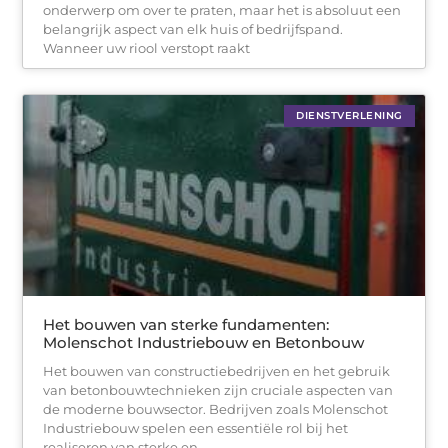
onderwerp om over te praten, maar het is absoluut een
belangrijk aspect van elk huis of bedrijfspand.
Wanneer uw riool verstopt raakt
DIENSTVERLENING
Het bouwen van sterke fundamenten:
Molenschot Industriebouw en Betonbouw
Het bouwen van constructiebedrijven en het gebruik
van betonbouwtechnieken zijn cruciale aspecten van
de moderne bouwsector. Bedrijven zoals Molenschot
Industriebouw spelen een essentiële rol bij het
realiseren van sterke en