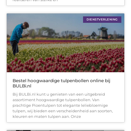
DIENSTVERLENING
Bestel hoogwaardige tulpenbollen online bij
BULBi.nl
Bij BULBi.nl kunt u genieten van een uitgebreid
assortiment hoogwaardige tulpenbollen. Van
prachtige Pioentulpen tot elegante leliebloemige
tulpen, wij bieden een verscheidenheid aan soorten,
kleuren en maten tulpen aan. Onze