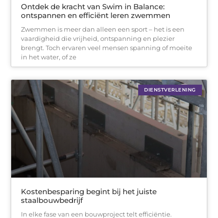
Ontdek de kracht van Swim in Balance:
ontspannen en efficiënt leren zwemmen
Zwemmen is meer dan alleen een sport – het is een
vaardigheid die vrijheid, ontspanning en plezier
brengt. Toch ervaren veel mensen spanning of moeite
in het water, of ze
DIENSTVERLENING
Kostenbesparing begint bij het juiste
staalbouwbedrijf
In elke fase van een bouwproject telt efficiëntie.