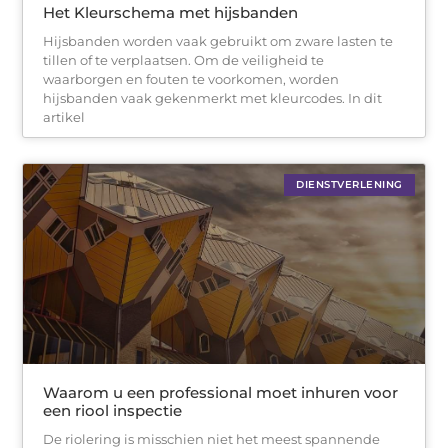
Het Kleurschema met hijsbanden
Hijsbanden worden vaak gebruikt om zware lasten te
tillen of te verplaatsen. Om de veiligheid te
waarborgen en fouten te voorkomen, worden
hijsbanden vaak gekenmerkt met kleurcodes. In dit
artikel
DIENSTVERLENING
Waarom u een professional moet inhuren voor
een riool inspectie
De riolering is misschien niet het meest spannende