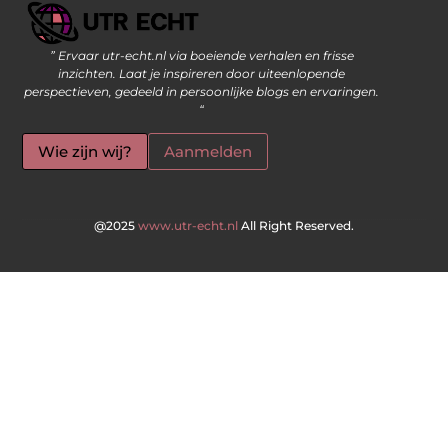
” Ervaar utr-echt.nl via boeiende verhalen en frisse
Geld Verdienen op Internet: De Moderne Manier om Inkomsten te Genereren
inzichten. Laat je inspireren door uiteenlopende
perspectieven, gedeeld in persoonlijke blogs en ervaringen.
“
Wie zijn wij?
Aanmelden
@2025
www.utr-echt.nl
All Right Reserved.