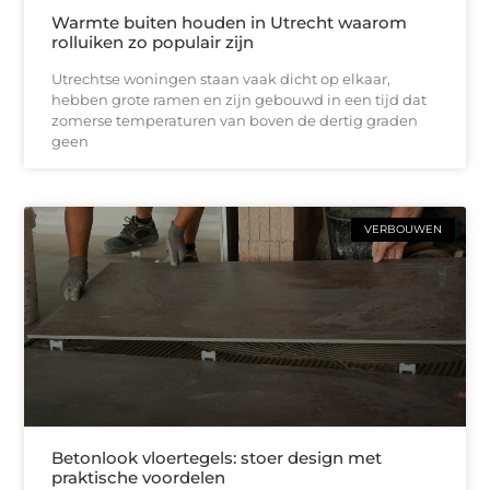
Warmte buiten houden in Utrecht waarom
rolluiken zo populair zijn
Utrechtse woningen staan vaak dicht op elkaar,
hebben grote ramen en zijn gebouwd in een tijd dat
zomerse temperaturen van boven de dertig graden
geen
VERBOUWEN
Betonlook vloertegels: stoer design met
praktische voordelen