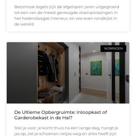
Betonlook tegels zijn de afgelopen jaren uitgegroeid
tot een van de meest gevraagde vloeroplossingen in
het hedendaagse interieur, en wie even rondkijkt in
de wereld
WONINGEN
De Ultieme Opbergruimte: Inloopkast of
Garderobekast in de Hal?
Stel je voor: je komt thuis na een lange dag, hangt je
jas op, zet je schoenen netjes weg en alles heeft zijn