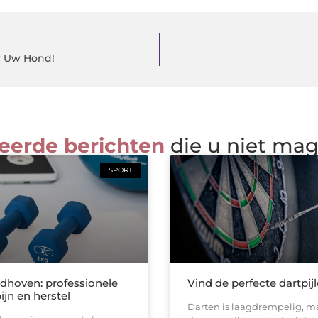
r Uw Hond!
eerde berichten
die u niet ma
SPORT
ndhoven: professionele
Vind de perfecte dartpij
pijn en herstel
Darten is laagdrempelig, ma