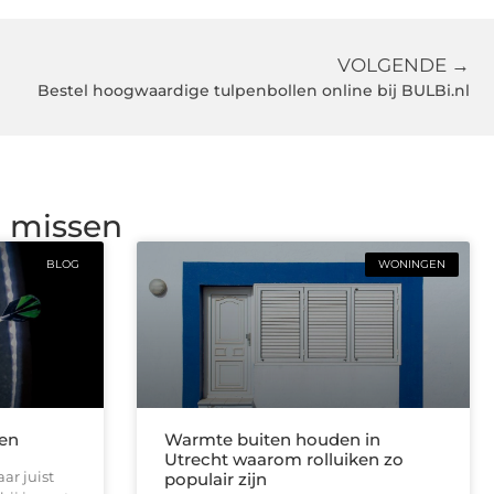
VOLGENDE →
Bestel hoogwaardige tulpenbollen online bij BULBi.nl
g missen
BLOG
WONINGEN
len
Warmte buiten houden in
Utrecht waarom rolluiken zo
ar juist
populair zijn