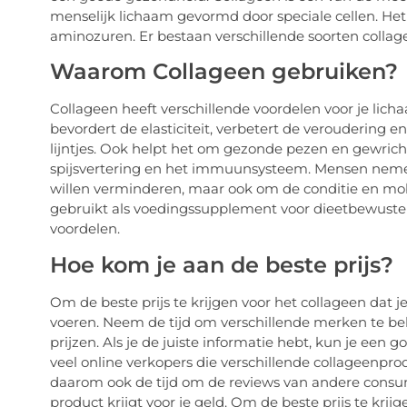
menselijk lichaam gevormd door speciale cellen. Het 
aminozuren. Er bestaan verschillende soorten collageen
Waarom Collageen gebruiken?
Collageen heeft verschillende voordelen voor je lic
bevordert de elasticiteit, verbetert de veroudering e
lijntjes. Ook helpt het om gezonde pezen en gewric
spijsvertering en het immuunsysteem. Mensen neme
willen verminderen, maar ook om de conditie en mob
gebruikt als voedingssupplement voor dieetbewuste p
voordelen.
Hoe kom je aan de beste prijs?
Om de beste prijs te krijgen voor het collageen dat je
voeren. Neem de tijd om verschillende merken te beki
prijzen. Als je de juiste informatie hebt, kun je een 
veel online verkopers die verschillende collageenpr
daarom ook de tijd om de reviews van andere consume
product krijgt voor je geld. Om de beste prijs te krij