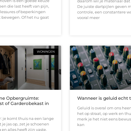
dhoven is een goede keuze
daarom wil je materiaal dat b
en die last heeft van pijn,
De juiste dartpijlen geven 
 blessures of beperkingen
controle, een constantere w
t bewegen. Of het nu gaat
vooral meer
WONINGEN
me Opbergruimte:
Wanneer is geluid echt 
st of Garderobekast in
Geluid is overal om ons heen
het op straat, op werk en thu
or: je komt thuis na een lange
merk je het niet eens bewus
 je jas op, zet je schoenen
kan
en alles heeft zijn vaste,