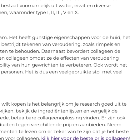
bestaat voornamelijk uit water, eiwit en diverse
, waaronder type I, II, III, V en X.
haam. Het heeft gunstige eigenschappen voor de huid, het
n bestrijdt tekenen van veroudering, zoals rimpels en
hten te behouden. Daarnaast bevordert collageen de
n collageen omdat ze de effecten van veroudering
ility van hun gewrichten te verbeteren. Ook wordt het
ersonen. Het is dus een veelgebruikte stof met veel
 wilt kopen is het belangrijk om je research goed uit te
jken, bekijk de ingrediëntenlijsten en vergelijk de
goede, betaalbare collageenoplossing vinden. Er zijn ook
oducten tegen verschillende prijzen aanbieden. Neem
nten te lezen om er zeker van te zijn dat je het beste
gen voor collageen,
kijk hier voor de beste prijs collageen
!