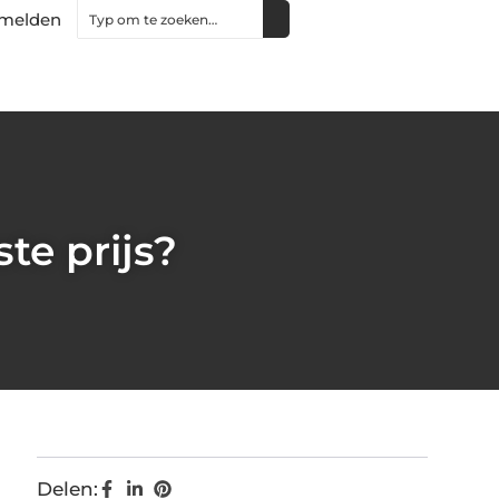
melden
te prijs?
Delen: