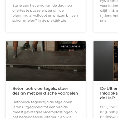
Fysio Ein
Sta je aan het eind van de dag nog
voor iedere
offertes te puzzelen, terwijl de
stijfheid,
planning al volloopt en prijzen blijven
tijdens he
schommelen? In de praktijk zie
om
VERBOUWEN
Betonlook vloertegels: stoer
De Ultie
design met praktische voordelen
Inloopka
de Hal?
Betonlook tegels zijn de afgelopen
Stel je vo
jaren uitgegroeid tot een van de
dag, hangt
meest gevraagde vloeroplossingen in
netjes weg 
het hedendaagse interieur, en wie