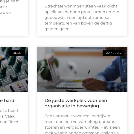
ij je past.
Utrechtse woningen staan vaak dicht
meer
op elkaar, hebben grote ramen en zijn
orp en
gebouwd in een tijd dat zomerse
temperaturen van boven de dertig
graden geen
BLOG
ZAKELIJK
te hard
De juiste werkplek voor een
organisatie in beweging
. Je hoort
Een kantoor is voor veel bedrijven
is. Vaak
meer dan een verzameling bureaus,
t op. Toch
stoelen en vergaderruimtes. Het is een
plek waar plannen ontstaan, collega’s