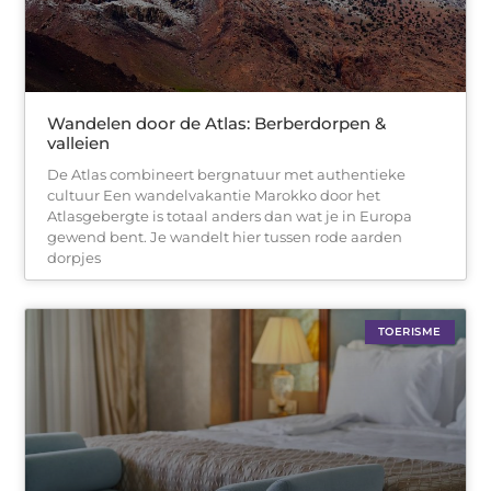
Wandelen door de Atlas: Berberdorpen &
valleien
De Atlas combineert bergnatuur met authentieke
cultuur Een wandelvakantie Marokko door het
Atlasgebergte is totaal anders dan wat je in Europa
gewend bent. Je wandelt hier tussen rode aarden
dorpjes
TOERISME