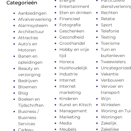
Energie
Particuliere
Categorieën
Entertainment
dienstverlenin
Eten en drinken
Rechten
Aanbiedingen
Financieel
Relatie
Afvalverwerking
Fotografie
Sport
Alarmsysteem
Geschenken
Telefonie
Architectuur
Gezondheid
Testing
Attracties
Groothandel
Toerisme
Auto's en
Hobby en vrije
Tuin en
Motoren
tijd
buitenleven
Banen en
Horeca
Tweewielers
opleidingen
Huishoudelijk
Uncategorized
Beauty en
Industrie
Vakantie
verzorging
Internet
Verbouwen
Bedrijven
Internet
Vervoer en
Bloemen
marketing
transport
Blog
Kinderen
Wijn
Boeken en
Kunst en Kitsch
Winkelen
Tijdschriften
Management
Woning en Tui
Business /
Marketing
Woningen
Business
Media
Zakelijk
Services
Meubels
Zakelijke
Cadeau