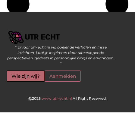
” Ervaar utr-echt.nl via boeiende verhalen en frisse
Geld Verdienen op Internet: De Moderne Manier om Inkomsten te Genereren
inzichten. Laat je inspireren door uiteenlopende
perspectieven, gedeeld in persoonlijke blogs en ervaringen.
“
Wie zijn wij?
Aanmelden
@2025
www.utr-echt.nl
All Right Reserved.