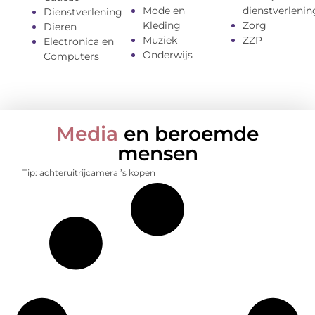
Mode en
dienstverlenin
Dienstverlening
Kleding
Zorg
Dieren
Muziek
ZZP
Electronica en
Onderwijs
Computers
Media
en beroemde
mensen
Tip: achteruitrijcamera ’s kopen