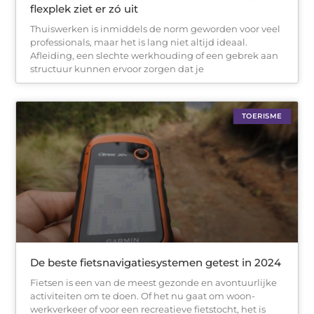
flexplek ziet er zó uit
Thuiswerken is inmiddels de norm geworden voor veel
professionals, maar het is lang niet altijd ideaal.
Afleiding, een slechte werkhouding of een gebrek aan
structuur kunnen ervoor zorgen dat je
TOERISME
De beste fietsnavigatiesystemen getest in 2024
Fietsen is een van de meest gezonde en avontuurlijke
activiteiten om te doen. Of het nu gaat om woon-
werkverkeer of voor een recreatieve fietstocht, het is