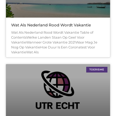
Wat Als Nederland Rood Wordt Vakantie
Wat Als Nederland Rood Wordt Vakantie Table of
ContentsWelke Landen Staan Op Geel Voor
VakantieWanneer Grote Vakantie 2021Waar Mag Je
Nog Op VakantieHoe Duur Is Een Coronatest Voor
VakantieWat Als
TOERISME