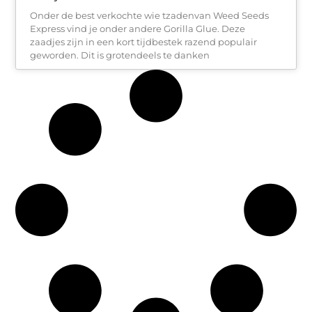
Onder de best verkochte wie tzadenvan Weed Seeds
Express vind je onder andere Gorilla Glue. Deze
zaadjes zijn in een kort tijdbestek razend populair
geworden. Dit is grotendeels te danken