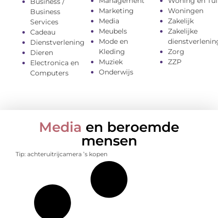
Management
Woning en Tui
Business /
Marketing
Woningen
Business
Media
Zakelijk
Services
Meubels
Zakelijke
Cadeau
Mode en
dienstverlenin
Dienstverlening
Kleding
Zorg
Dieren
Muziek
ZZP
Electronica en
Onderwijs
Computers
Media
en beroemde
mensen
Tip: achteruitrijcamera ’s kopen