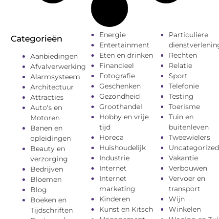
Energie
Particuliere
Categorieën
Entertainment
dienstverlenin
Eten en drinken
Rechten
Aanbiedingen
Financieel
Relatie
Afvalverwerking
Fotografie
Sport
Alarmsysteem
Geschenken
Telefonie
Architectuur
Gezondheid
Testing
Attracties
Groothandel
Toerisme
Auto's en
Hobby en vrije
Tuin en
Motoren
tijd
buitenleven
Banen en
Horeca
Tweewielers
opleidingen
Huishoudelijk
Uncategorized
Beauty en
Industrie
Vakantie
verzorging
Internet
Verbouwen
Bedrijven
Internet
Vervoer en
Bloemen
marketing
transport
Blog
Kinderen
Wijn
Boeken en
Kunst en Kitsch
Winkelen
Tijdschriften