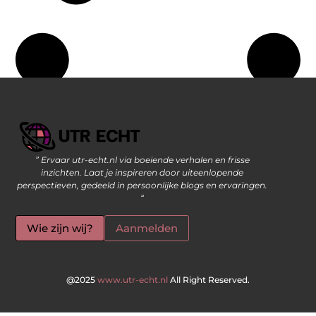
” Ervaar utr-echt.nl via boeiende verhalen en frisse
Geld Verdienen op Internet: De Moderne Manier om Inkomsten te Genereren
inzichten. Laat je inspireren door uiteenlopende
perspectieven, gedeeld in persoonlijke blogs en ervaringen.
“
Wie zijn wij?
Aanmelden
@2025
www.utr-echt.nl
All Right Reserved.