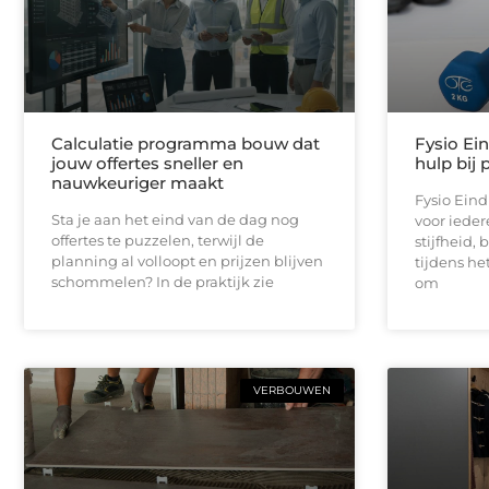
Calculatie programma bouw dat
Fysio Ei
jouw offertes sneller en
hulp bij 
nauwkeuriger maakt
Fysio Ein
Sta je aan het eind van de dag nog
voor iedere
offertes te puzzelen, terwijl de
stijfheid,
planning al volloopt en prijzen blijven
tijdens he
schommelen? In de praktijk zie
om
VERBOUWEN