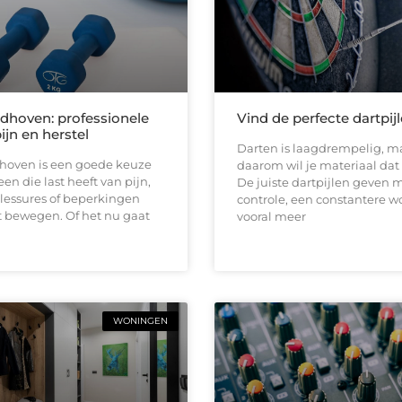
ndhoven: professionele
Vind de perfecte dartpij
pijn en herstel
Darten is laagdrempelig, ma
dhoven is een goede keuze
daarom wil je materiaal dat b
en die last heeft van pijn,
De juiste dartpijlen geven 
 blessures of beperkingen
controle, een constantere w
t bewegen. Of het nu gaat
vooral meer
WONINGEN