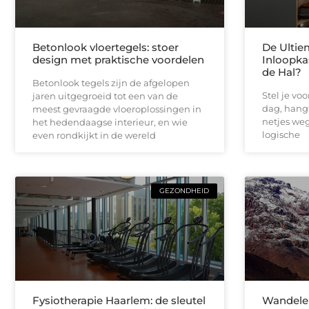
Betonlook vloertegels: stoer
De Ultie
design met praktische voordelen
Inloopka
de Hal?
Betonlook tegels zijn de afgelopen
Stel je vo
jaren uitgegroeid tot een van de
dag, hangt
meest gevraagde vloeroplossingen in
netjes weg 
het hedendaagse interieur, en wie
logische
even rondkijkt in de wereld
GEZONDHEID
Fysiotherapie Haarlem: de sleutel
Wandelen