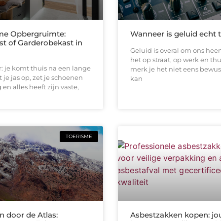
me Opbergruimte:
Wanneer is geluid echt 
st of Garderobekast in
Geluid is overal om ons heen
het op straat, op werk en thu
or: je komt thuis na een lange
merk je het niet eens bewus
 je jas op, zet je schoenen
kan
en alles heeft zijn vaste,
TOERISME
 door de Atlas:
Asbestzakken kopen: jo