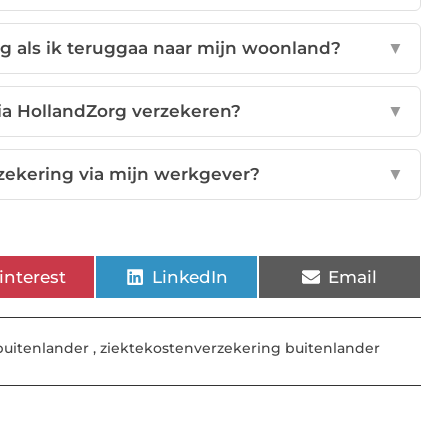
g als ik teruggaa naar mijn woonland?
▼
via HollandZorg verzekeren?
▼
zekering via mijn werkgever?
▼
interest
LinkedIn
Email
buitenlander
,
ziektekostenverzekering buitenlander