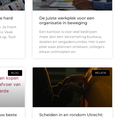
te hard
De juiste werkplek voor een
organisatie in beweging
. Je hoort
Een kantoor is voor veel bedrijven
is. Vaak
meer dan een verzameling bureaus,
t op. Toch
stoelen en vergaderruimtes. Het is een
plek waar plannen ontstaan, collega’s
elkaar ontmoeten en
BLOG
RELATIE
uw beste
Scheiden in en rondom Utrecht: