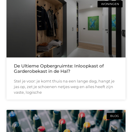
WONINGEN
De Ultieme Opbergruimte: Inloopkast of
Garderobekast in de Hal?
Stel je voor: je komt thuis na een lange dag, hangt je
jas op, zet je schoenen netjes weg en alles heeft zijn
vaste, logische
BLOG