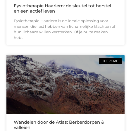
Fysiotherapie Haarlem: de sleutel tot herstel
en een actief leven
Fysiotherapie Haarlem is de ideale oplossing voor
mensen die last hebben van lichamelijke klachten of
hun lichaam willen versterken. Of je nu te maken
hebt
TOERISME
Wandelen door de Atlas: Berberdorpen &
valleien