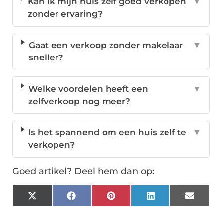
Kan ik mijn huis zelf goed verkopen
▼
zonder ervaring?
Gaat een verkoop zonder makelaar
▼
sneller?
Welke voordelen heeft een
▼
zelfverkoop nog meer?
Is het spannend om een huis zelf te
▼
verkopen?
Goed artikel? Deel hem dan op:
X
Facebook
Pinterest
LinkedIn
Email
(Twitter)