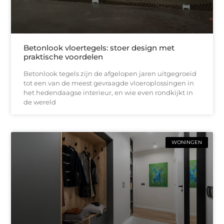
Betonlook vloertegels: stoer design met
praktische voordelen
Betonlook tegels zijn de afgelopen jaren uitgegroeid
tot een van de meest gevraagde vloeroplossingen in
het hedendaagse interieur, en wie even rondkijkt in
de wereld
WONINGEN