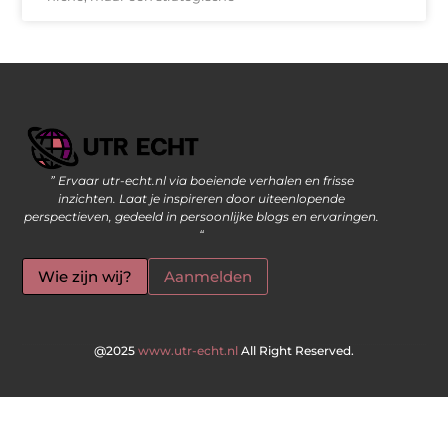
” Ervaar utr-echt.nl via boeiende verhalen en frisse
Geld Verdienen op Internet: De Moderne Manier om Inkomsten te Genereren
inzichten. Laat je inspireren door uiteenlopende
perspectieven, gedeeld in persoonlijke blogs en ervaringen.
“
Wie zijn wij?
Aanmelden
@2025
www.utr-echt.nl
All Right Reserved.