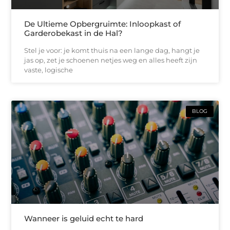
De Ultieme Opbergruimte: Inloopkast of
Garderobekast in de Hal?
Stel je voor: je komt thuis na een lange dag, hangt je
jas op, zet je schoenen netjes weg en alles heeft zijn
vaste, logische
BLOG
Wanneer is geluid echt te hard