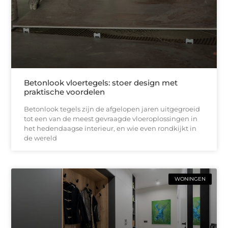
Betonlook vloertegels: stoer design met
praktische voordelen
Betonlook tegels zijn de afgelopen jaren uitgegroeid
tot een van de meest gevraagde vloeroplossingen in
het hedendaagse interieur, en wie even rondkijkt in
de wereld
WONINGEN