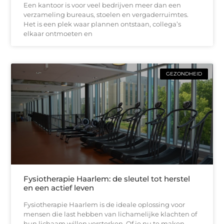
Een kantoor is voor veel bedrijven meer dan een
verzameling bureaus, stoelen en vergaderruimtes.
Het is een plek waar plannen ontstaan, collega’s
elkaar ontmoeten en
GEZONDHEID
Fysiotherapie Haarlem: de sleutel tot herstel
en een actief leven
Fysiotherapie Haarlem is de ideale oplossing voor
mensen die last hebben van lichamelijke klachten of
hun lichaam willen versterken. Of je nu te maken