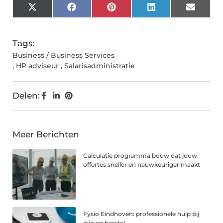
X
Facebook
Pinterest
LinkedIn
Email
(Twitter)
Tags:
Business / Business Services
,
HP adviseur
,
Salarisadministratie
Delen:
Meer Berichten
Calculatie programma bouw dat jouw
offertes sneller en nauwkeuriger maakt
Fysio Eindhoven: professionele hulp bij
pijn en herstel