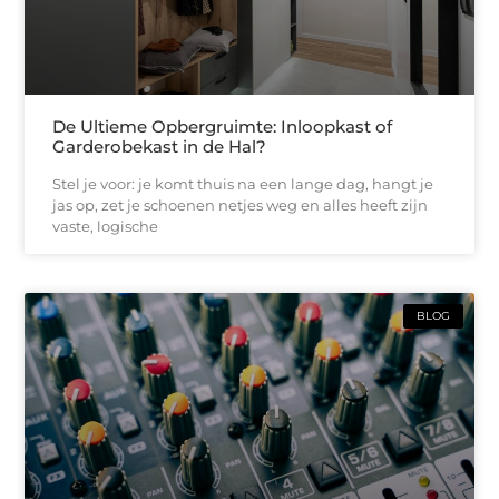
De Ultieme Opbergruimte: Inloopkast of
Garderobekast in de Hal?
Stel je voor: je komt thuis na een lange dag, hangt je
jas op, zet je schoenen netjes weg en alles heeft zijn
vaste, logische
BLOG