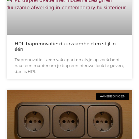
HPL traprenovatie: duurzaamheid en stijl in
één
Traprenovatie is een vak apart en als je op zoek bent
naar een manier om je trap een nieuwe look te geven,
dan is HPL
AANBIEDINGEN