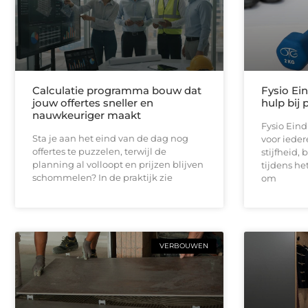
Calculatie programma bouw dat
Fysio Ei
jouw offertes sneller en
hulp bij 
nauwkeuriger maakt
Fysio Ein
Sta je aan het eind van de dag nog
voor iedere
offertes te puzzelen, terwijl de
stijfheid,
planning al volloopt en prijzen blijven
tijdens he
schommelen? In de praktijk zie
om
VERBOUWEN