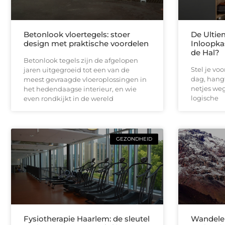
Betonlook vloertegels: stoer
De Ultie
design met praktische voordelen
Inloopka
de Hal?
Betonlook tegels zijn de afgelopen
Stel je vo
jaren uitgegroeid tot een van de
dag, hangt
meest gevraagde vloeroplossingen in
netjes weg 
het hedendaagse interieur, en wie
logische
even rondkijkt in de wereld
GEZONDHEID
Fysiotherapie Haarlem: de sleutel
Wandelen