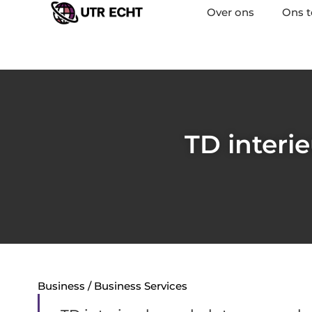
Over ons
Ons 
TD interi
Business / Business Services