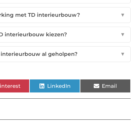
rking met TD interieurbouw?
▼
D interieurbouw kiezen?
▼
 interieurbouw al geholpen?
▼
interest
LinkedIn
Email