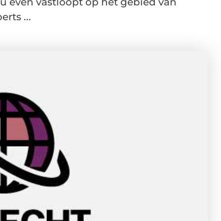
 u even vastloopt op het gebied van
rts ...