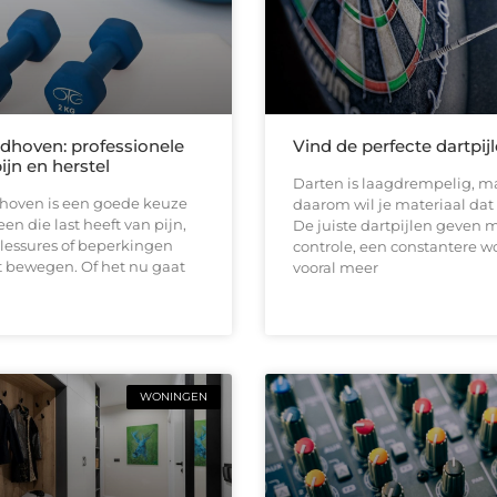
ndhoven: professionele
Vind de perfecte dartpij
pijn en herstel
Darten is laagdrempelig, ma
dhoven is een goede keuze
daarom wil je materiaal dat b
en die last heeft van pijn,
De juiste dartpijlen geven 
 blessures of beperkingen
controle, een constantere w
t bewegen. Of het nu gaat
vooral meer
WONINGEN