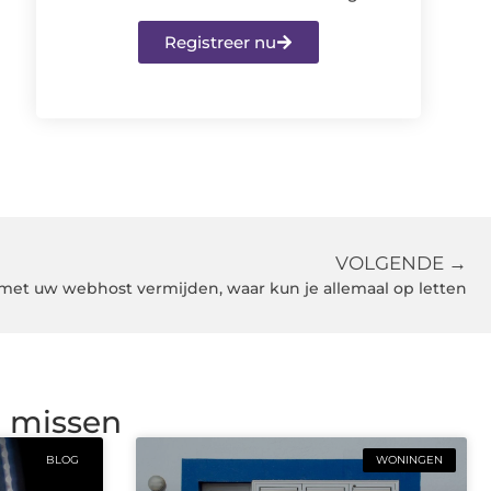
Registreer nu
VOLGENDE →
et uw webhost vermijden, waar kun je allemaal op letten
g missen
BLOG
WONINGEN