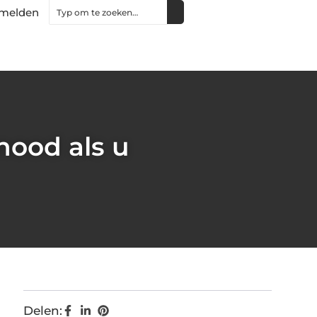
melden
nood als u
Delen: