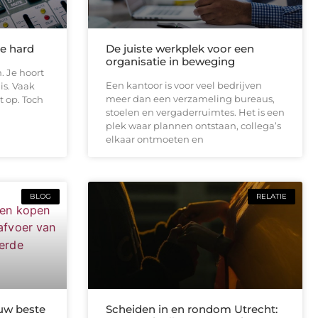
te hard
De juiste werkplek voor een
organisatie in beweging
. Je hoort
Een kantoor is voor veel bedrijven
is. Vaak
meer dan een verzameling bureaus,
t op. Toch
stoelen en vergaderruimtes. Het is een
plek waar plannen ontstaan, collega’s
elkaar ontmoeten en
BLOG
RELATIE
uw beste
Scheiden in en rondom Utrecht: