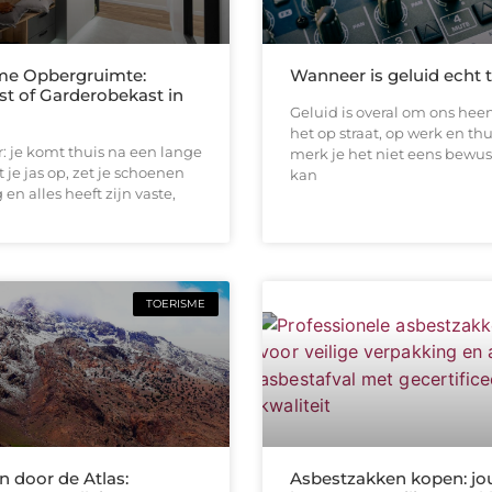
me Opbergruimte:
Wanneer is geluid echt 
st of Garderobekast in
Geluid is overal om ons heen
het op straat, op werk en thu
or: je komt thuis na een lange
merk je het niet eens bewus
 je jas op, zet je schoenen
kan
en alles heeft zijn vaste,
TOERISME
 door de Atlas:
Asbestzakken kopen: jo