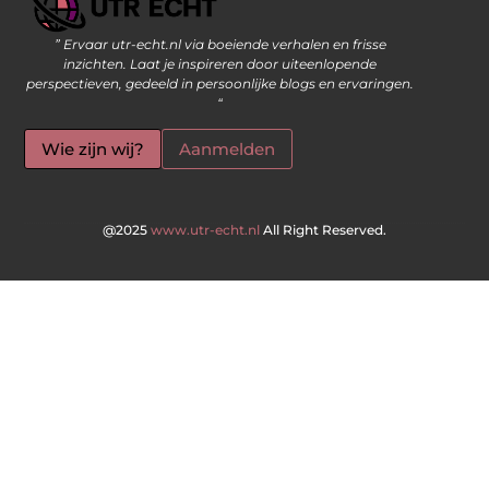
” Ervaar utr-echt.nl via boeiende verhalen en frisse
Geld Verdienen op Internet: De Moderne Manier om Inkomsten te Genereren
inzichten. Laat je inspireren door uiteenlopende
perspectieven, gedeeld in persoonlijke blogs en ervaringen.
“
Wie zijn wij?
Aanmelden
@2025
www.utr-echt.nl
All Right Reserved.