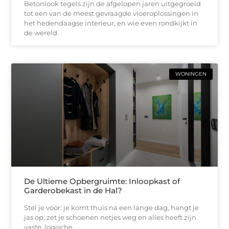
Betonlook tegels zijn de afgelopen jaren uitgegroeid
tot een van de meest gevraagde vloeroplossingen in
het hedendaagse interieur, en wie even rondkijkt in
de wereld
WONINGEN
De Ultieme Opbergruimte: Inloopkast of
Garderobekast in de Hal?
Stel je voor: je komt thuis na een lange dag, hangt je
jas op, zet je schoenen netjes weg en alles heeft zijn
vaste, logische