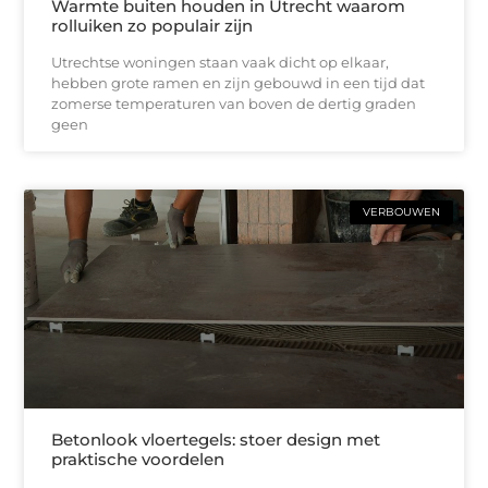
Warmte buiten houden in Utrecht waarom
rolluiken zo populair zijn
Utrechtse woningen staan vaak dicht op elkaar,
hebben grote ramen en zijn gebouwd in een tijd dat
zomerse temperaturen van boven de dertig graden
geen
VERBOUWEN
Betonlook vloertegels: stoer design met
praktische voordelen