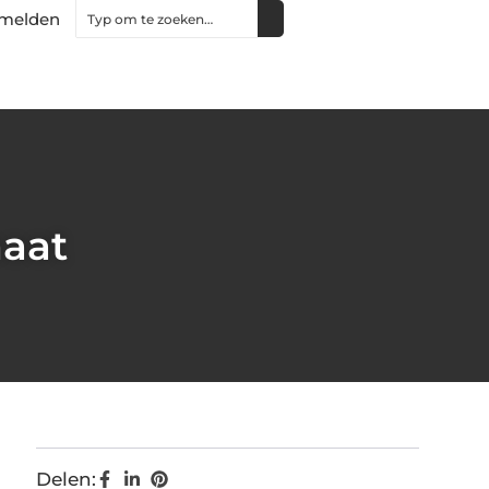
melden
maat
Delen: