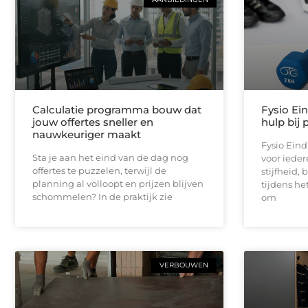
Calculatie programma bouw dat
Fysio Ei
jouw offertes sneller en
hulp bij 
nauwkeuriger maakt
Fysio Ein
Sta je aan het eind van de dag nog
voor iedere
offertes te puzzelen, terwijl de
stijfheid,
planning al volloopt en prijzen blijven
tijdens he
schommelen? In de praktijk zie
om
VERBOUWEN