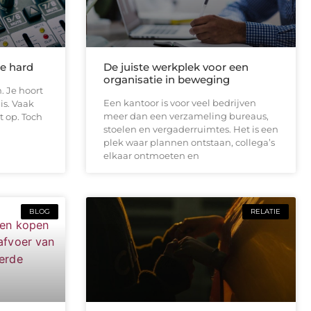
te hard
De juiste werkplek voor een
organisatie in beweging
. Je hoort
Een kantoor is voor veel bedrijven
is. Vaak
meer dan een verzameling bureaus,
t op. Toch
stoelen en vergaderruimtes. Het is een
plek waar plannen ontstaan, collega’s
elkaar ontmoeten en
BLOG
RELATIE