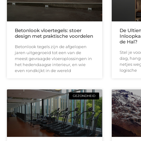
Betonlook vloertegels: stoer
De Ultie
design met praktische voordelen
Inloopka
de Hal?
Betonlook tegels zijn de afgelopen
Stel je vo
jaren uitgegroeid tot een van de
dag, hangt
meest gevraagde vloeroplossingen in
netjes weg 
het hedendaagse interieur, en wie
logische
even rondkijkt in de wereld
GEZONDHEID