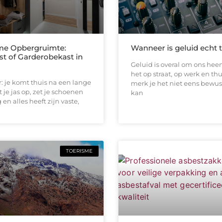
me Opbergruimte:
Wanneer is geluid echt 
st of Garderobekast in
Geluid is overal om ons heen
het op straat, op werk en thu
or: je komt thuis na een lange
merk je het niet eens bewus
 je jas op, zet je schoenen
kan
en alles heeft zijn vaste,
TOERISME