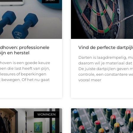
ndhoven: professionele
Vind de perfecte dartpij
pijn en herstel
Darten is laagdrempelig, ma
dhoven is een goede keuze
daarom wil je materiaal dat b
en die last heeft van pijn,
De juiste dartpijlen geven 
 blessures of beperkingen
controle, een constantere w
t bewegen. Of het nu gaat
vooral meer
WONINGEN