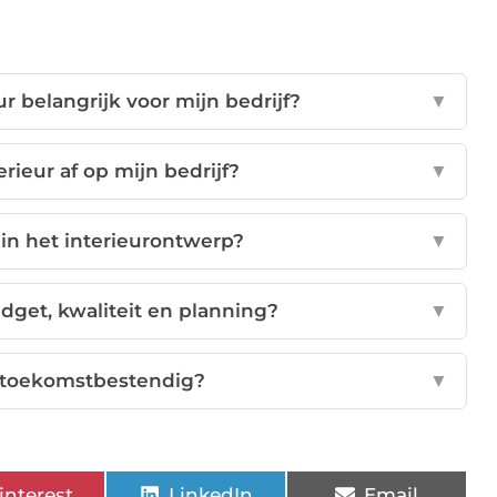
r belangrijk voor mijn bedrijf?
▼
erieur af op mijn bedrijf?
▼
 in het interieurontwerp?
▼
get, kwaliteit en planning?
▼
ur toekomstbestendig?
▼
interest
LinkedIn
Email