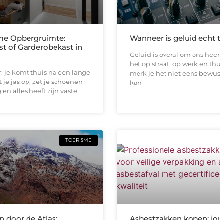
me Opbergruimte:
Wanneer is geluid echt 
st of Garderobekast in
Geluid is overal om ons heen
het op straat, op werk en thu
or: je komt thuis na een lange
merk je het niet eens bewus
 je jas op, zet je schoenen
kan
en alles heeft zijn vaste,
TOERISME
 door de Atlas:
Asbestzakken kopen: jo