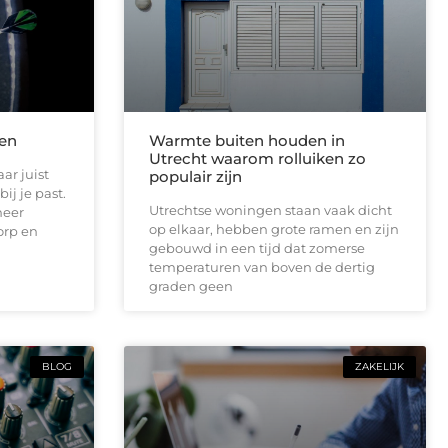
len
Warmte buiten houden in
Utrecht waarom rolluiken zo
ar juist
populair zijn
ij je past.
Utrechtse woningen staan vaak dicht
meer
op elkaar, hebben grote ramen en zijn
orp en
gebouwd in een tijd dat zomerse
temperaturen van boven de dertig
graden geen
BLOG
ZAKELIJK