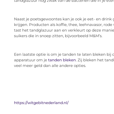
tandglazuur nog zwak van de bacteriën die in je eten z
Naast je poetsgewoontes kan je ook je eet- en drin
krijgen. Producten als koffie, thee, leehnavasor, rode
tast het tandglazuur aan en verkleurt op deze manie
suikers die in snoep zitten, bijvoorbeeld M&M’s.
Een laatste optie is om je tanden te laten bleken bi
apparatuur om je
tanden bleken
. Zij bleken het tan
veel meer geld dan alle andere opties.
https://witgebitnederland.nl/