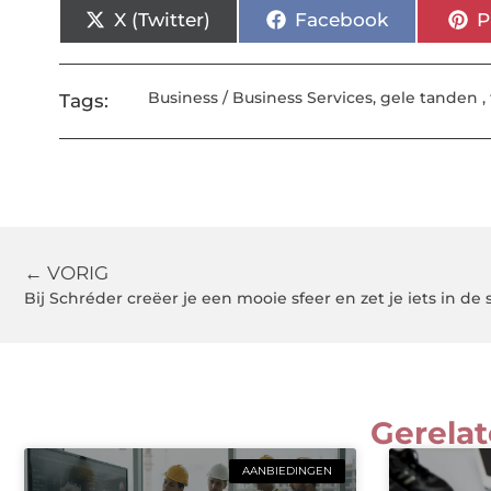
X (Twitter)
Facebook
P
Business / Business Services
,
gele tanden
,
Tags:
← VORIG
Bij Schréder creëer je een mooie sfeer en zet je iets in de 
Gerelat
AANBIEDINGEN