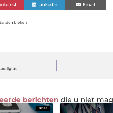
interest
LinkedIn
Email
tanden bleken
spotlights
eerde berichten
die u niet ma
SPORT