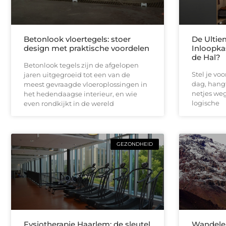
Betonlook vloertegels: stoer
De Ultie
design met praktische voordelen
Inloopka
de Hal?
Betonlook tegels zijn de afgelopen
Stel je vo
jaren uitgegroeid tot een van de
dag, hangt
meest gevraagde vloeroplossingen in
netjes weg 
het hedendaagse interieur, en wie
logische
even rondkijkt in de wereld
GEZONDHEID
Fysiotherapie Haarlem: de sleutel
Wandelen