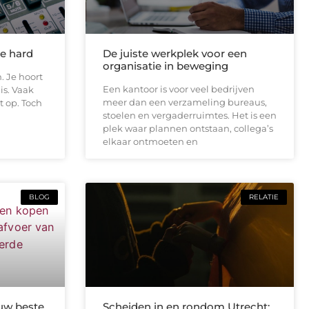
te hard
De juiste werkplek voor een
organisatie in beweging
. Je hoort
Een kantoor is voor veel bedrijven
is. Vaak
meer dan een verzameling bureaus,
t op. Toch
stoelen en vergaderruimtes. Het is een
plek waar plannen ontstaan, collega’s
elkaar ontmoeten en
BLOG
RELATIE
uw beste
Scheiden in en rondom Utrecht: