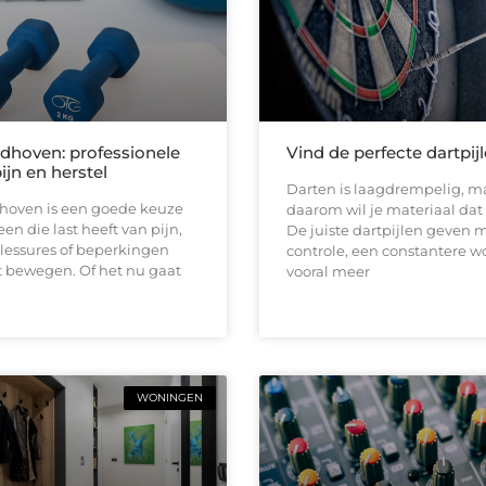
ndhoven: professionele
Vind de perfecte dartpij
pijn en herstel
Darten is laagdrempelig, ma
dhoven is een goede keuze
daarom wil je materiaal dat b
en die last heeft van pijn,
De juiste dartpijlen geven 
 blessures of beperkingen
controle, een constantere w
t bewegen. Of het nu gaat
vooral meer
WONINGEN