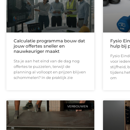
Calculatie programma bouw dat
Fysio Ei
jouw offertes sneller en
hulp bij 
nauwkeuriger maakt
Fysio Ein
Sta je aan het eind van de dag nog
voor iedere
offertes te puzzelen, terwijl de
stijfheid,
planning al volloopt en prijzen blijven
tijdens he
schommelen? In de praktijk zie
om
VERBOUWEN