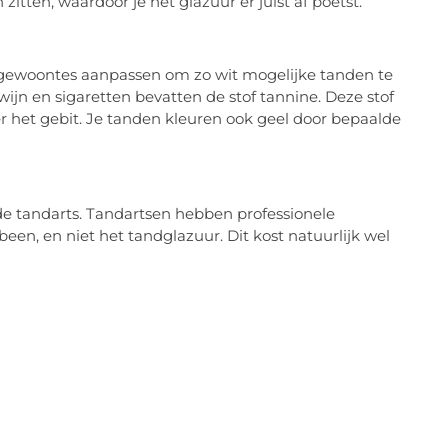
itten, waardoor je het glazuur er juist af poetst.
k gewoontes aanpassen om zo wit mogelijke tanden te
 wijn en sigaretten bevatten de stof tannine. Deze stof
r het gebit. Je tanden kleuren ook geel door bepaalde
j de tandarts. Tandartsen hebben professionele
dbeen, en niet het tandglazuur. Dit kost natuurlijk wel