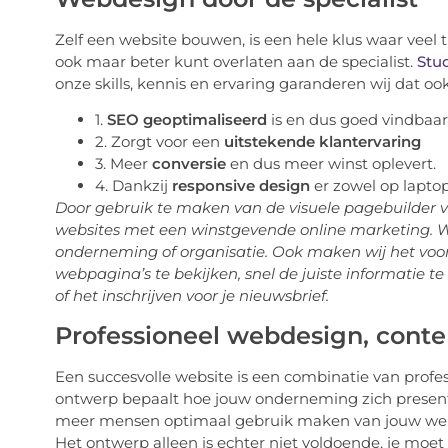
Zelf een website bouwen, is een hele klus waar veel ti
ook maar beter kunt overlaten aan de specialist.
Stu
onze skills, kennis en ervaring garanderen wij dat ook 
1.
SEO geoptimaliseerd
is en dus goed vindbaar 
2. Zorgt voor een
uitstekende klantervaring
3. Meer
conversie
en dus meer winst oplevert.
4. Dankzij
responsive design
er zowel op laptop,
Door gebruik te maken van de visuele pagebuilder
websites met een winstgevende online marketing. W
onderneming of organisatie. Ook maken wij het voo
webpagina’s te bekijken, snel de juiste informatie 
of het inschrijven voor je nieuwsbrief.
Professioneel webdesign, conte
Een succesvolle website is een combinatie van profe
ontwerp bepaalt hoe jouw onderneming zich present
meer mensen optimaal gebruik maken van jouw web
Het ontwerp alleen is echter niet voldoende, je moe