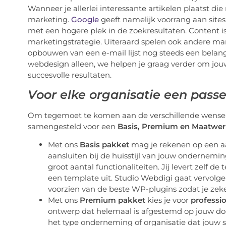
Wanneer je allerlei interessante artikelen plaatst die
marketing.
Google
geeft namelijk voorrang aan site
met een hogere plek in de zoekresultaten. Content i
marketingstrategie. Uiteraard spelen ook andere mar
opbouwen van een e-mail lijst nog steeds een belang
webdesign alleen, we helpen je graag verder om jou
succesvolle resultaten.
Voor elke organisatie een pass
Om tegemoet te komen aan de verschillende wensen
samengesteld voor een
Basis, Premium en Maatwer
Met ons
Basis pakket
mag je rekenen op een a
aansluiten bij de huisstijl van jouw onderneming
groot aantal functionaliteiten. Jij levert zelf d
een template uit. Studio Webdigi gaat vervolgen
voorzien van de beste WP-plugins zodat je zeke
Met ons
Premium pakket
kies je voor
professi
ontwerp dat helemaal is afgestemd op jouw do
het type onderneming of organisatie dat jouw si