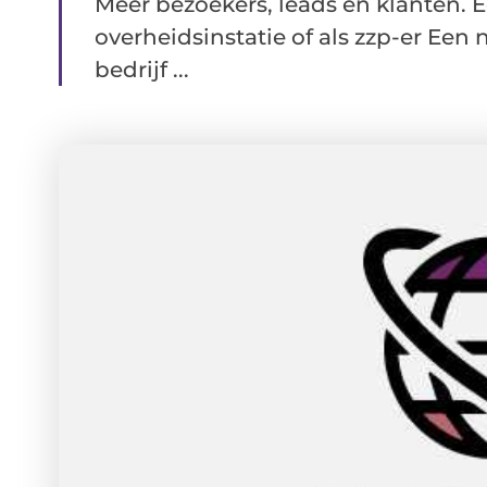
Meer bezoekers, leads en klanten. E
overheidsinstatie of als zzp-er Ee
bedrijf ...