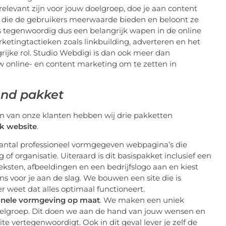
 relevant zijn voor jouw doelgroep, doe je aan content
s die de gebruikers meerwaarde bieden en beloont ze
s tegenwoordig dus een belangrijk wapen in de online
ketingtactieken zoals linkbuilding, adverteren en het
rijke rol. Studio Webdigi is dan ook meer dan
w online- en content marketing om te zetten in
end pakket
 van onze klanten hebben wij drie pakketten
k website
.
antal professioneel vormgegeven webpagina’s die
 of organisatie. Uiteraard is dit basispakket inclusief een
e teksten, afbeeldingen en een bedrijfslogo aan en kiest
s voor je aan de slag. We bouwen een site die is
r weet dat alles optimaal functioneert.
onele vormgeving op maat
. We maken een uniek
elgroep. Dit doen we aan de hand van jouw wensen en
te vertegenwoordigt. Ook in dit geval lever je zelf de