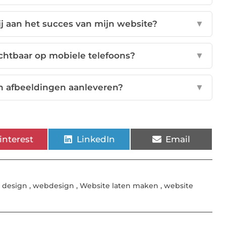
j aan het succes van mijn website?
▼
ichtbaar op mobiele telefoons?
▼
en afbeeldingen aanleveren?
▼
interest
LinkedIn
Email
 design
,
webdesign
,
Website laten maken
,
website