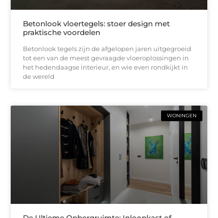
Betonlook vloertegels: stoer design met
praktische voordelen
Betonlook tegels zijn de afgelopen jaren uitgegroeid
tot een van de meest gevraagde vloeroplossingen in
het hedendaagse interieur, en wie even rondkijkt in
de wereld
WONINGEN
De Ultieme Opbergruimte: Inloopkast of