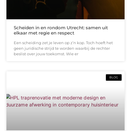
Scheiden in en rondom Utrecht: samen uit
elkaar met regie en respect
Een scheiding zet je leven op z’n kop. Toch hoeft het
geen juridische strijd te worden waarbij de rechter
beslist over jouw toekomst. Wie er
BLOG