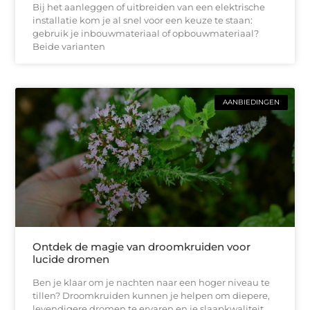
Bij het aanleggen of uitbreiden van een elektrische
installatie kom je al snel voor een keuze te staan:
gebruik je inbouwmateriaal of opbouwmateriaal?
Beide varianten
AANBIEDINGEN
Ontdek de magie van droomkruiden voor
lucide dromen
Ben je klaar om je nachten naar een hoger niveau te
tillen? Droomkruiden kunnen je helpen om diepere,
levendigere dromen te ervaren en je slaapkwaliteit