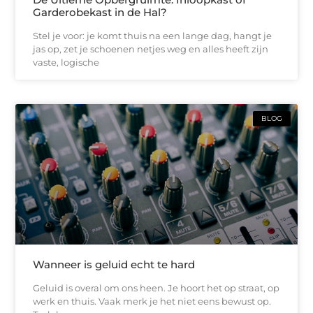
Garderobekast in de Hal?
Stel je voor: je komt thuis na een lange dag, hangt je
jas op, zet je schoenen netjes weg en alles heeft zijn
vaste, logische
BLOG
Wanneer is geluid echt te hard
Geluid is overal om ons heen. Je hoort het op straat, op
werk en thuis. Vaak merk je het niet eens bewust op.