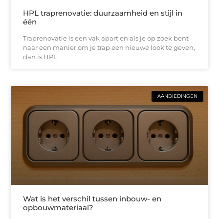
HPL traprenovatie: duurzaamheid en stijl in
één
Traprenovatie is een vak apart en als je op zoek bent
naar een manier om je trap een nieuwe look te geven,
dan is HPL
AANBIEDINGEN
Wat is het verschil tussen inbouw- en
opbouwmateriaal?