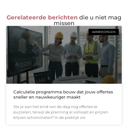
Gerelateerde berichten
die u niet mag
missen
AANBIEDINGEN
Calculatie programma bouw dat jouw offertes
sneller en nauwkeuriger maakt
Sta je aan het eind van de dag nog offertes te
puzzelen, terwijl de planning al volloopt en prijzen
blijven schommelen? In de praktijk zie