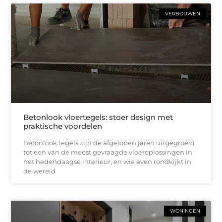
VERBOUWEN
Betonlook vloertegels: stoer design met
praktische voordelen
Betonlook tegels zijn de afgelopen jaren uitgegroeid
tot een van de meest gevraagde vloeroplossingen in
het hedendaagse interieur, en wie even rondkijkt in
de wereld
WONINGEN