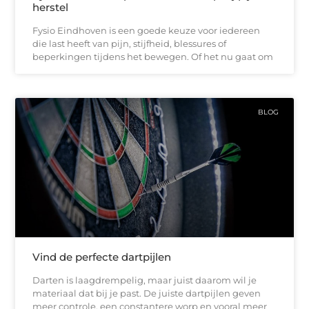
herstel
Fysio Eindhoven is een goede keuze voor iedereen
die last heeft van pijn, stijfheid, blessures of
beperkingen tijdens het bewegen. Of het nu gaat om
BLOG
Vind de perfecte dartpijlen
Darten is laagdrempelig, maar juist daarom wil je
materiaal dat bij je past. De juiste dartpijlen geven
meer controle, een constantere worp en vooral meer