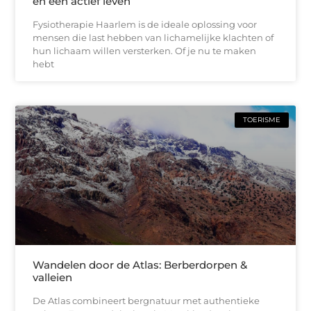
en een actief leven
Fysiotherapie Haarlem is de ideale oplossing voor
mensen die last hebben van lichamelijke klachten of
hun lichaam willen versterken. Of je nu te maken
hebt
TOERISME
Wandelen door de Atlas: Berberdorpen &
valleien
De Atlas combineert bergnatuur met authentieke