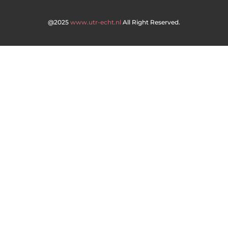
@2025
www.utr-echt.nl
All Right Reserved.