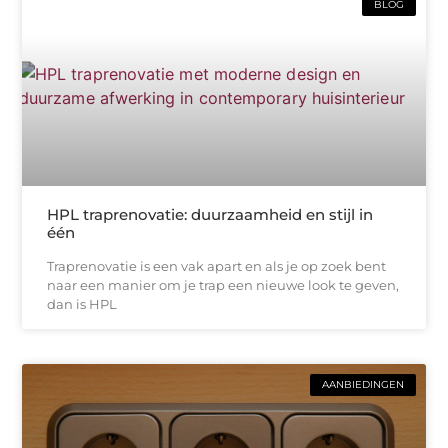
BLOG
HPL traprenovatie: duurzaamheid en stijl in
één
Traprenovatie is een vak apart en als je op zoek bent
naar een manier om je trap een nieuwe look te geven,
dan is HPL
AANBIEDINGEN