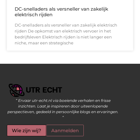
DC-snelladers als versneller van zakelijk
elektrisch rijden
DC-snelladers als versneller van zakelijk elektrisch
rijden De opkomst van elektrisch vervoer in het
bedrijfsleven Elektrisch rijden is niet langer een
niche, maar een strategische
” Ervaar utr-echt.nl via boeiende verhalen en frisse
Geld Verdienen op Internet: De Moderne Manier om Inkomsten te Genereren
inzichten. Laat je inspireren door uiteenlopende
perspectieven, gedeeld in persoonlijke blogs en ervaringen.
“
Wie zijn wij?
Aanmelden