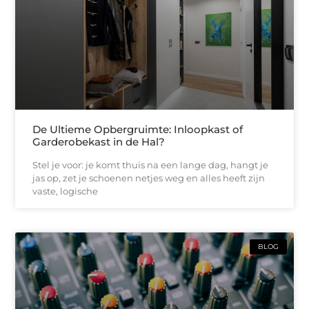
De Ultieme Opbergruimte: Inloopkast of
Garderobekast in de Hal?
Stel je voor: je komt thuis na een lange dag, hangt je
jas op, zet je schoenen netjes weg en alles heeft zijn
vaste, logische
BLOG