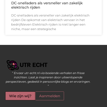
DC-snelladers als versneller van zakelijk
elektrisch rijden
DC-snelladers als versneller van zakelijk elektrisch
rijden De opkomst van elektrisch vervoer in het
bedrijfsleven Elektrisch rijden is niet langer een
niche, maar een strategische
” Ervaar utr-echt.nl via boeiende verhalen en frisse
Geld Verdienen op Internet: De Moderne Manier om Inkomsten te Genereren
inzichten. Laat je inspireren door uiteenlopende
perspectieven, gedeeld in persoonlijke blogs en ervaringen.
“
Wie zijn wij?
Aanmelden