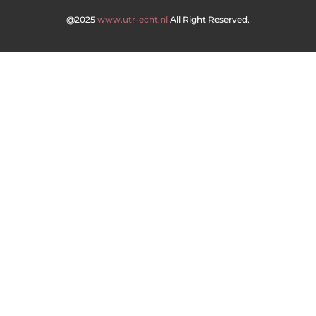
@2025
www.utr-echt.nl
All Right Reserved.