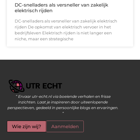
DC-snelladers als versneller van zakelijk
elektrisch rijden
DC-snelladers als versneller van zakelijk elektrisch
rijden De opkomst van elektrisch vervoer in het
bedrijfsleven Elektrisch rijden is niet langer een
niche, maar een strategische
” Ervaar utr-echt.nl via boeiende verhalen en frisse
Geld Verdienen op Internet: De Moderne Manier om Inkomsten te Genereren
inzichten. Laat je inspireren door uiteenlopende
perspectieven, gedeeld in persoonlijke blogs en ervaringen.
“
Wie zijn wij?
Aanmelden