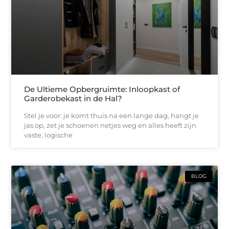
De Ultieme Opbergruimte: Inloopkast of
Garderobekast in de Hal?
Stel je voor: je komt thuis na een lange dag, hangt je
jas op, zet je schoenen netjes weg en alles heeft zijn
vaste, logische
BLOG