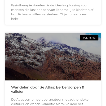
Fysiotherapie Haarlem is de ideale oplossing voor
mensen die last hebben van lichamelijke klachten of
hun lichaam willen versterken. Of je nu te maken
hebt
TOERISME
Wandelen door de Atlas: Berberdorpen &
valleien
De Atlas combineert bergnatuur met authentieke
cultuur Een wandelvakantie Marokko door het