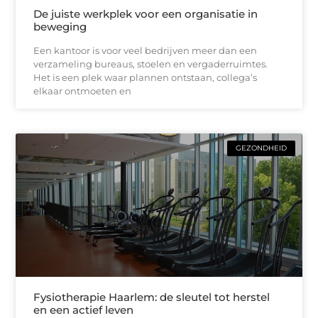
De juiste werkplek voor een organisatie in
beweging
Een kantoor is voor veel bedrijven meer dan een
verzameling bureaus, stoelen en vergaderruimtes.
Het is een plek waar plannen ontstaan, collega’s
elkaar ontmoeten en
GEZONDHEID
Fysiotherapie Haarlem: de sleutel tot herstel
en een actief leven