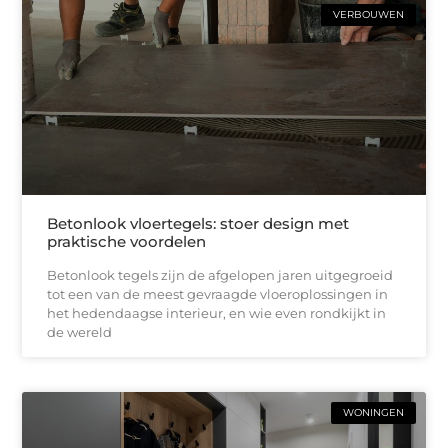
VERBOUWEN
Betonlook vloertegels: stoer design met
praktische voordelen
Betonlook tegels zijn de afgelopen jaren uitgegroeid
tot een van de meest gevraagde vloeroplossingen in
het hedendaagse interieur, en wie even rondkijkt in
de wereld
WONINGEN