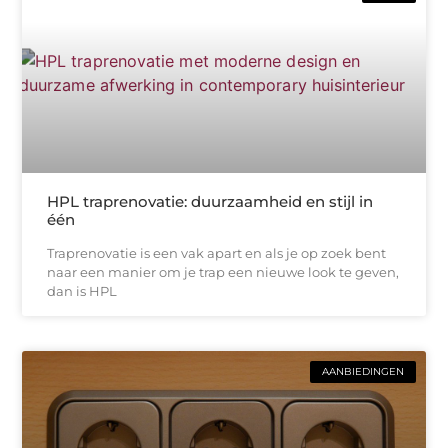
HPL traprenovatie: duurzaamheid en stijl in
één
Traprenovatie is een vak apart en als je op zoek bent
naar een manier om je trap een nieuwe look te geven,
dan is HPL
AANBIEDINGEN