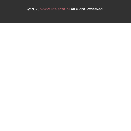
@2025
www.utr-echt.nl
All Right Reserved.