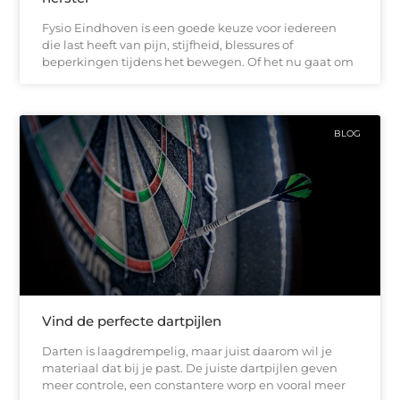
Fysio Eindhoven is een goede keuze voor iedereen
die last heeft van pijn, stijfheid, blessures of
beperkingen tijdens het bewegen. Of het nu gaat om
BLOG
Vind de perfecte dartpijlen
Darten is laagdrempelig, maar juist daarom wil je
materiaal dat bij je past. De juiste dartpijlen geven
meer controle, een constantere worp en vooral meer