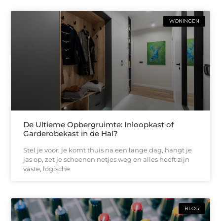
WONINGEN
De Ultieme Opbergruimte: Inloopkast of
Garderobekast in de Hal?
Stel je voor: je komt thuis na een lange dag, hangt je
jas op, zet je schoenen netjes weg en alles heeft zijn
vaste, logische
BLOG