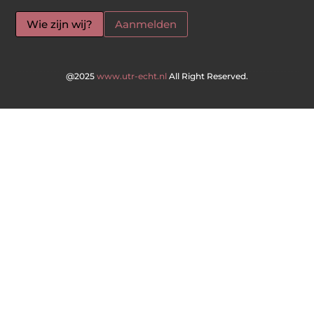
Wie zijn wij?
Aanmelden
@2025
www.utr-echt.nl
All Right Reserved.