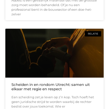
Asbest is een gevaarlijk materiaal dat met de grootste
zorg moet worden behandeld. Of je nu een
professional bent in de bouwsector of een doe-het-
zelver
RELATIE
Scheiden in en rondom Utrecht: samen uit
elkaar met regie en respect
Een scheiding zet je leven op z’n kop. Toch hoeft het
geen juridische strijd te worden waarbij de rechter
beslist over jouw toekomst. Wie er