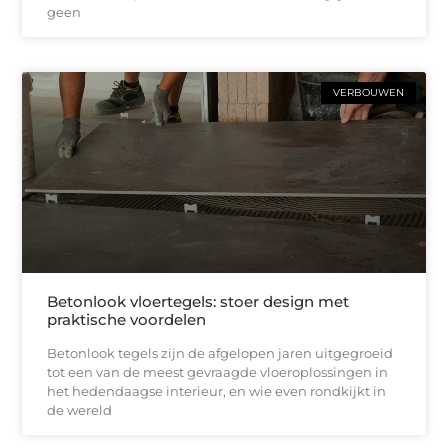
geen
VERBOUWEN
Betonlook vloertegels: stoer design met
praktische voordelen
Betonlook tegels zijn de afgelopen jaren uitgegroeid
tot een van de meest gevraagde vloeroplossingen in
het hedendaagse interieur, en wie even rondkijkt in
de wereld