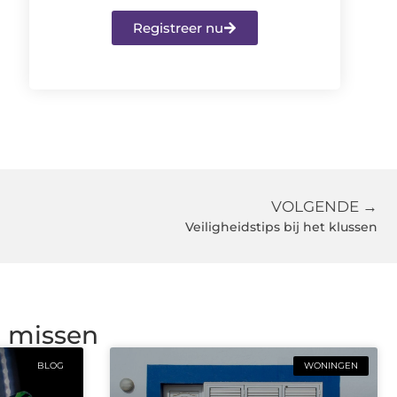
Registreer nu
VOLGENDE →
Veiligheidstips bij het klussen
g missen
BLOG
WONINGEN