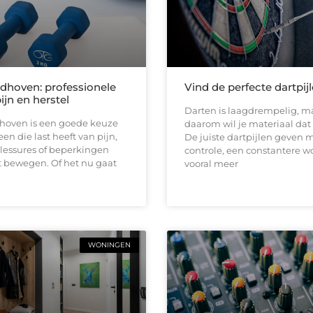
ndhoven: professionele
Vind de perfecte dartpij
pijn en herstel
Darten is laagdrempelig, ma
dhoven is een goede keuze
daarom wil je materiaal dat b
en die last heeft van pijn,
De juiste dartpijlen geven 
 blessures of beperkingen
controle, een constantere w
t bewegen. Of het nu gaat
vooral meer
WONINGEN