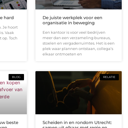
te hard
De juiste werkplek voor een
organisatie in beweging
. Je hoort
Een kantoor is voor veel bedrijven
is. Vaak
meer dan een verzameling bureaus,
t op. Toch
stoelen en vergaderruimtes. Het is een
plek waar plannen ontstaan, collega’s
elkaar ontmoeten en
BLOG
RELATIE
uw beste
Scheiden in en rondom Utrecht:
kken
samen uit elkaar met regie en