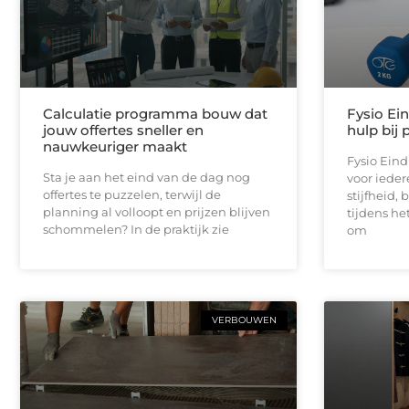
Calculatie programma bouw dat
Fysio Ei
jouw offertes sneller en
hulp bij 
nauwkeuriger maakt
Fysio Ein
Sta je aan het eind van de dag nog
voor iedere
offertes te puzzelen, terwijl de
stijfheid,
planning al volloopt en prijzen blijven
tijdens he
schommelen? In de praktijk zie
om
VERBOUWEN