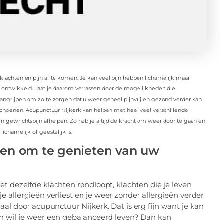
lachten en pijn af te komen. Je kan veel pijn hebben lichamelijk maar
en ontwikkeld. Laat je daarom verrassen door de mogelijkheden die
aangrijpen om zo te zorgen dat u weer geheel pijnvrij en gezond verder kan
je schoenen. Acupunctuur Nijkerk kan helpen met heel veel verschillende
en gewrichtspijn afhelpen. Zo heb je altijd de kracht om weer door te gaan en
ichamelijk of geestelijk is.
pen om te genieten van uw
d met dezelfde klachten rondloopt, klachten die je leven
 allergieën verliest en je weer zonder allergieën verder
aal door acupunctuur Nijkerk. Dat is erg fijn want je kan
el en wil je weer een gebalanceerd leven? Dan kan