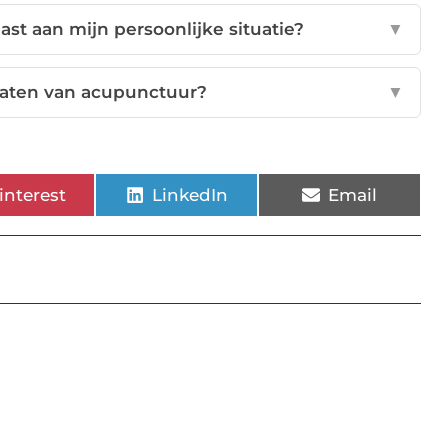
t aan mijn persoonlijke situatie?
▼
ltaten van acupunctuur?
▼
interest
LinkedIn
Email