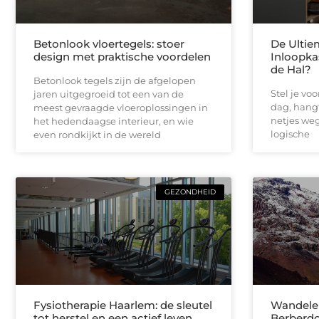
Betonlook vloertegels: stoer
De Ultie
design met praktische voordelen
Inloopka
de Hal?
Betonlook tegels zijn de afgelopen
Stel je vo
jaren uitgegroeid tot een van de
dag, hangt
meest gevraagde vloeroplossingen in
netjes weg 
het hedendaagse interieur, en wie
logische
even rondkijkt in de wereld
GEZONDHEID
Fysiotherapie Haarlem: de sleutel
Wandelen
tot herstel en een actief leven
Berberdo