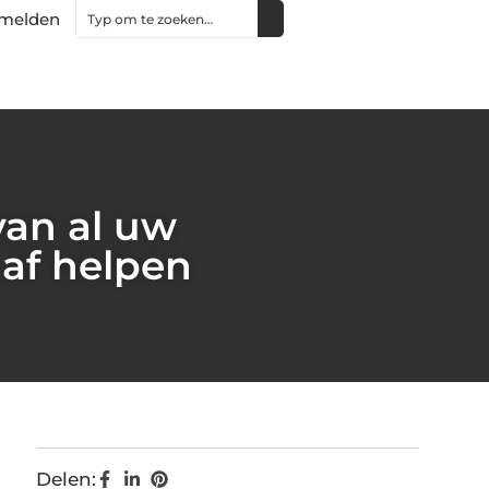
melden
van al uw
 af helpen
Delen: