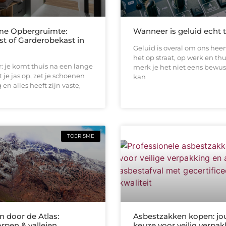
me Opbergruimte:
Wanneer is geluid echt 
st of Garderobekast in
Geluid is overal om ons heen
het op straat, op werk en thu
or: je komt thuis na een lange
merk je het niet eens bewus
 je jas op, zet je schoenen
kan
en alles heeft zijn vaste,
TOERISME
 door de Atlas:
Asbestzakken kopen: jo
rpen & valleien
keuze voor veilig verpa