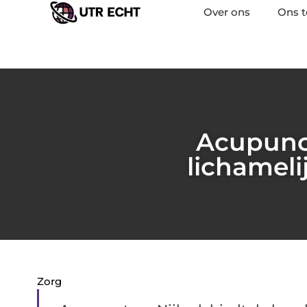
Over ons
Ons 
Acupunct
lichameli
Zorg