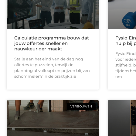
Calculatie programma bouw dat
Fysio Ei
jouw offertes sneller en
hulp bij 
nauwkeuriger maakt
Fysio Ein
Sta je aan het eind van de dag nog
voor iedere
offertes te puzzelen, terwijl de
stijfheid,
planning al volloopt en prijzen blijven
tijdens he
schommelen? In de praktijk zie
om
VERBOUWEN