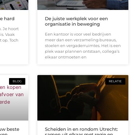
te hard
De juiste werkplek voor een
organisatie in beweging
. Je hoort
Een kantoor is voor veel bedrijven
is. Vaak
meer dan een verzameling bureaus,
t op. Toch
stoelen en vergaderruimtes. Het is een
plek waar plannen ontstaan, collega’s
elkaar ontmoeten en
BLOG
RELATIE
uw beste
Scheiden in en rondom Utrecht:
kken
samen uit elkaar met regie en