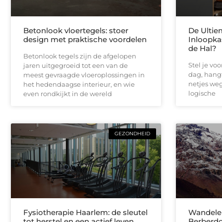
Betonlook vloertegels: stoer
De Ultie
design met praktische voordelen
Inloopka
de Hal?
Betonlook tegels zijn de afgelopen
Stel je vo
jaren uitgegroeid tot een van de
dag, hangt
meest gevraagde vloeroplossingen in
netjes weg 
het hedendaagse interieur, en wie
logische
even rondkijkt in de wereld
GEZONDHEID
Fysiotherapie Haarlem: de sleutel
Wandelen
tot herstel en een actief leven
Berberdo