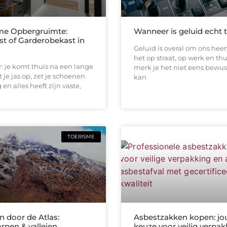
me Opbergruimte:
Wanneer is geluid echt 
st of Garderobekast in
Geluid is overal om ons heen
het op straat, op werk en thu
or: je komt thuis na een lange
merk je het niet eens bewus
 je jas op, zet je schoenen
kan
en alles heeft zijn vaste,
TOERISME
 door de Atlas:
Asbestzakken kopen: jo
rpen & valleien
keuze voor veilig verpa