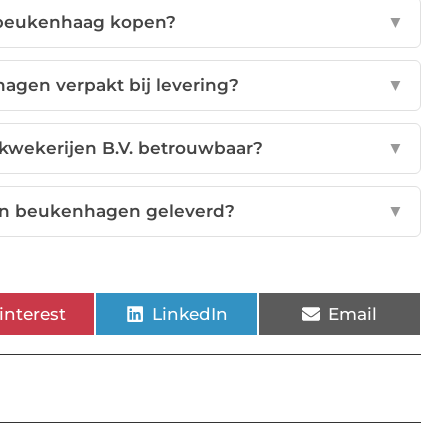
 beukenhaag kopen?
▼
gen verpakt bij levering?
▼
wekerijen B.V. betrouwbaar?
▼
n beukenhagen geleverd?
▼
interest
LinkedIn
Email