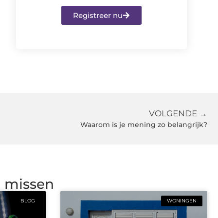
Registreer nu
VOLGENDE →
Waarom is je mening zo belangrijk?
g missen
BLOG
WONINGEN