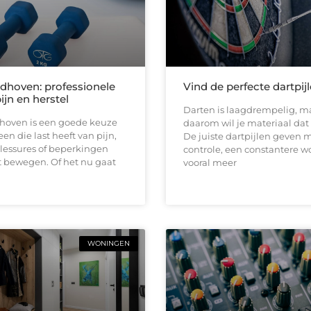
ndhoven: professionele
Vind de perfecte dartpij
pijn en herstel
Darten is laagdrempelig, ma
dhoven is een goede keuze
daarom wil je materiaal dat b
en die last heeft van pijn,
De juiste dartpijlen geven 
 blessures of beperkingen
controle, een constantere w
t bewegen. Of het nu gaat
vooral meer
WONINGEN