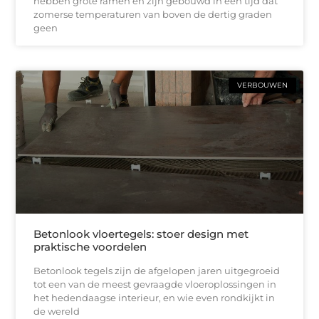
hebben grote ramen en zijn gebouwd in een tijd dat
zomerse temperaturen van boven de dertig graden
geen
VERBOUWEN
Betonlook vloertegels: stoer design met
praktische voordelen
Betonlook tegels zijn de afgelopen jaren uitgegroeid
tot een van de meest gevraagde vloeroplossingen in
het hedendaagse interieur, en wie even rondkijkt in
de wereld