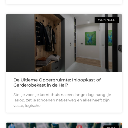
WONINGEN
De Ultieme Opbergruimte: Inloopkast of
Garderobekast in de Hal?
Stel je voor: je komt thuis na een lange dag, hangt je
jas op, zet je schoenen netjes weg en alles heeft zijn
vaste, logische