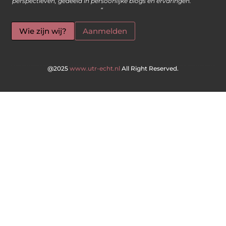
perspectieven, gedeeld in persoonlijke blogs en ervaringen.
“
Wie zijn wij?
Aanmelden
@2025
www.utr-echt.nl
All Right Reserved.