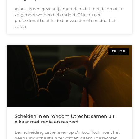
Asbest is een gevaarlijk materiaal dat met de grootste
zorg moet worden behandeld. Of je nu een
professional bent in de bouwsector of een doe-het-
zelver
RELATIE
Scheiden in en rondom Utrecht: samen uit
elkaar met regie en respect
Een scheiding zet je leven op z’n kop. Toch hoeft het
geen juridische strijd te worden waarbij de rechter