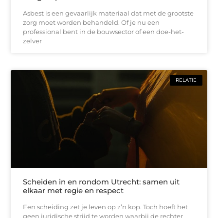
Asbest is een gevaarlijk materiaal dat met de grootste
zorg moet worden behandeld. Of je nu een
professional bent in de bouwsector of een doe-het-
zelver
RELATIE
Scheiden in en rondom Utrecht: samen uit
elkaar met regie en respect
Een scheiding zet je leven op z’n kop. Toch hoeft het
geen juridische strijd te worden waarbij de rechter