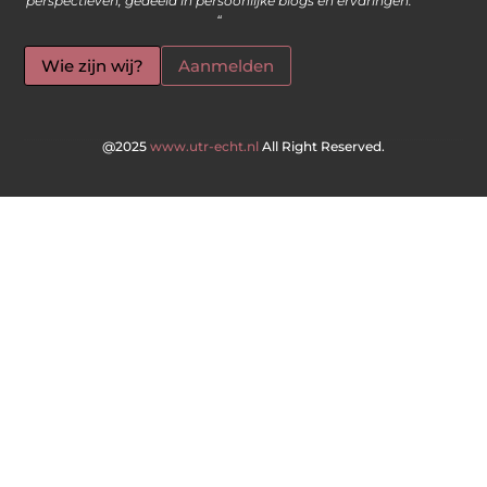
perspectieven, gedeeld in persoonlijke blogs en ervaringen.
“
Wie zijn wij?
Aanmelden
@2025
www.utr-echt.nl
All Right Reserved.