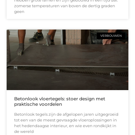
zomerse temperaturen van boven de dertig graden
geen
VERBOUWEN
Betonlook vloertegels: stoer design met
praktische voordelen
Betonlook tegels zijn de afgelopen jaren uitgegroeid
tot een van de meest gevraagde vloeroplossingen in
het hedendaagse interieur, en wie even rondkijkt in
de wereld