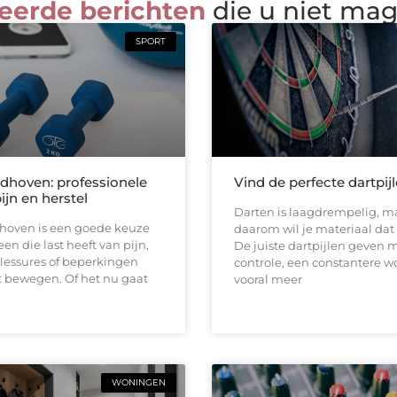
eerde berichten
die u niet ma
SPORT
ndhoven: professionele
Vind de perfecte dartpij
pijn en herstel
Darten is laagdrempelig, ma
dhoven is een goede keuze
daarom wil je materiaal dat b
en die last heeft van pijn,
De juiste dartpijlen geven 
 blessures of beperkingen
controle, een constantere w
t bewegen. Of het nu gaat
vooral meer
WONINGEN