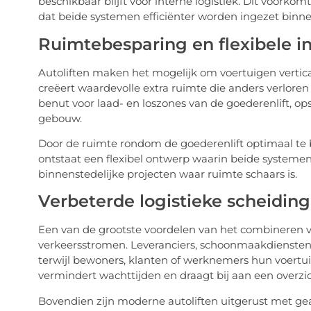
beschikbaar blijft voor interne logistiek. Dit voorko
dat beide systemen efficiënter worden ingezet binn
Ruimtebesparing en flexibele i
Autoliften maken het mogelijk om voertuigen verticaa
creëert waardevolle extra ruimte die anders verlore
benut voor laad- en loszones van de goederenlift, o
gebouw.
Door de ruimte rondom de goederenlift optimaal te be
ontstaat een flexibel ontwerp waarin beide systemen e
binnenstedelijke projecten waar ruimte schaars is.
Verbeterde logistieke scheiding
Een van de grootste voordelen van het combineren va
verkeersstromen. Leveranciers, schoonmaakdiensten e
terwijl bewoners, klanten of werknemers hun voertuige
vermindert wachttijden en draagt bij aan een overzi
Bovendien zijn moderne autoliften uitgerust met ge