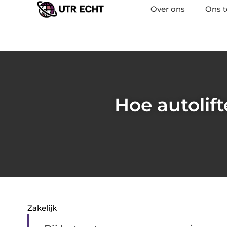
Over ons
Ons 
Hoe autolif
Zakelijk