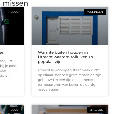
g missen
BLOG
WONINGEN
len
Warmte buiten houden in
Utrecht waarom rolluiken zo
ar juist
populair zijn
ij je past.
Utrechtse woningen staan vaak dicht
meer
op elkaar, hebben grote ramen en zijn
orp en
gebouwd in een tijd dat zomerse
temperaturen van boven de dertig
graden geen
BLOG
ZAKELIJK