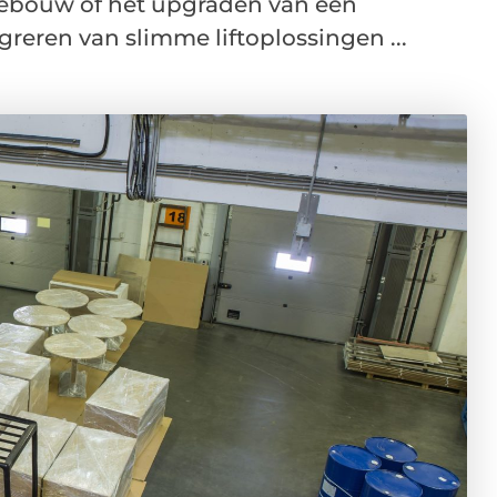
gebouw of het upgraden van een
greren van slimme liftoplossingen ...