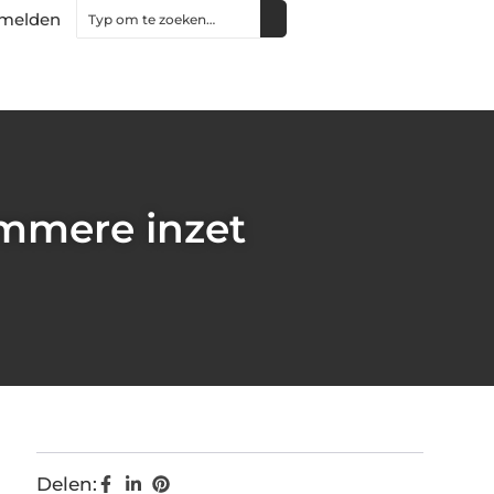
melden
immere inzet
Delen: