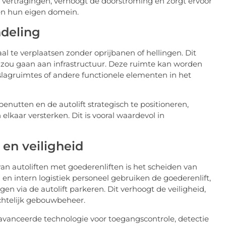
mt vertragingen, verhoogt de doorstroming en zorgt ervoor
en hun eigen domein.
ndeling
l te verplaatsen zonder oprijbanen of hellingen. Dit
n zou gaan aan infrastructuur. Deze ruimte kan worden
pslagruimtes of andere functionele elementen in het
nutten en de autolift strategisch te positioneren,
lkaar versterken. Dit is vooral waardevol in
 en veiligheid
n autoliften met goederenliften is het scheiden van
n intern logistiek personeel gebruiken de goederenlift,
n via de autolift parkeren. Dit verhoogt de veiligheid,
chtelijk gebouwbeheer.
avanceerde technologie voor toegangscontrole, detectie