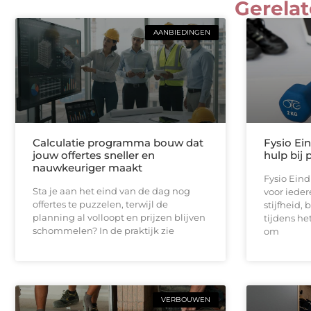
Gerelat
AANBIEDINGEN
Calculatie programma bouw dat
Fysio Ei
jouw offertes sneller en
hulp bij 
nauwkeuriger maakt
Fysio Ein
Sta je aan het eind van de dag nog
voor iedere
offertes te puzzelen, terwijl de
stijfheid,
planning al volloopt en prijzen blijven
tijdens he
schommelen? In de praktijk zie
om
VERBOUWEN