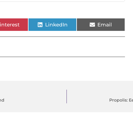
interest
LinkedIn
Email
nd
Propolis: 