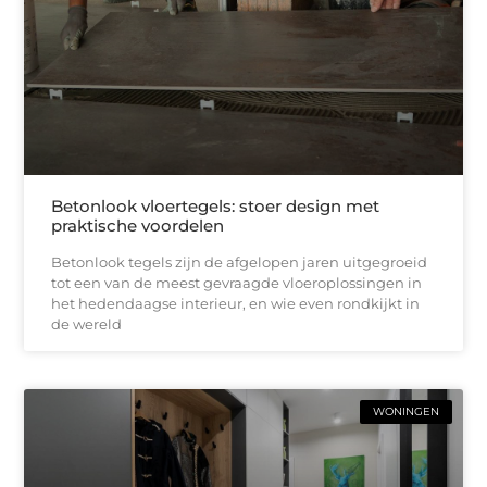
Betonlook vloertegels: stoer design met
praktische voordelen
Betonlook tegels zijn de afgelopen jaren uitgegroeid
tot een van de meest gevraagde vloeroplossingen in
het hedendaagse interieur, en wie even rondkijkt in
de wereld
WONINGEN