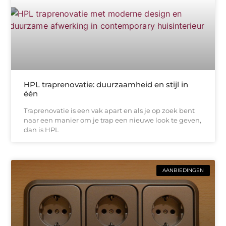
HPL traprenovatie: duurzaamheid en stijl in
één
Traprenovatie is een vak apart en als je op zoek bent
naar een manier om je trap een nieuwe look te geven,
dan is HPL
AANBIEDINGEN