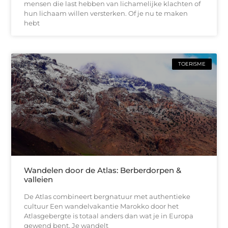
mensen die last hebben van lichamelijke klachten of
hun lichaam willen versterken. Of je nu te maken
hebt
TOERISME
Wandelen door de Atlas: Berberdorpen &
valleien
De Atlas combineert bergnatuur met authentieke
cultuur Een wandelvakantie Marokko door het
Atlasgebergte is totaal anders dan wat je in Europa
gewend bent. Je wandelt