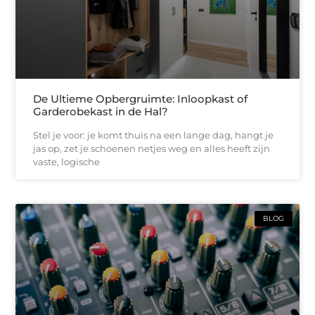
De Ultieme Opbergruimte: Inloopkast of
Garderobekast in de Hal?
Stel je voor: je komt thuis na een lange dag, hangt je
jas op, zet je schoenen netjes weg en alles heeft zijn
vaste, logische
BLOG