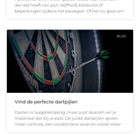
die last heeft van pijn, stijfheid, blessures of
beperkingen tijdens het bewegen. Of het nu gaat om
BLOG
Vind de perfecte dartpijlen
Darten is laagdrempelig, maar juist daarom wil je
materiaal dat bij je past. De juiste dartpijlen geven
meer controle, een constantere worp en vooral meer