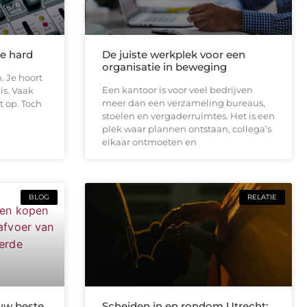
te hard
De juiste werkplek voor een
organisatie in beweging
. Je hoort
Een kantoor is voor veel bedrijven
is. Vaak
meer dan een verzameling bureaus,
t op. Toch
stoelen en vergaderruimtes. Het is een
plek waar plannen ontstaan, collega’s
elkaar ontmoeten en
BLOG
RELATIE
uw beste
Scheiden in en rondom Utrecht: