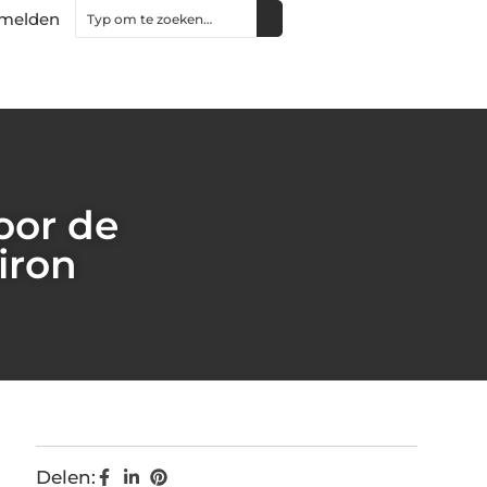
melden
door de
iron
Delen: