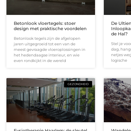
Betonlook vloertegels: stoer
De Ultie
design met praktische voordelen
Inloopka
de Hal?
Betonlook tegels zijn de afgelopen
Stel je vo
jaren uitgegroeid tot een van de
dag, hangt
meest gevraagde vloeroplossingen in
netjes weg 
het hedendaagse interieur, en wie
logische
even rondkijkt in de wereld
GEZONDHEID
Fysiotherapie Haarlem: de sleutel
Wandelen