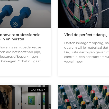
ndhoven: professionele
Vind de perfecte dartpij
pijn en herstel
Darten is laagdrempelig, ma
dhoven is een goede keuze
daarom wil je materiaal dat b
en die last heeft van pijn,
De juiste dartpijlen geven 
 blessures of beperkingen
controle, een constantere w
t bewegen. Of het nu gaat
vooral meer
WONINGEN