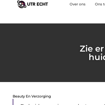
Over ons
Ons 
Zie er
hui
Beauty En Verzorging