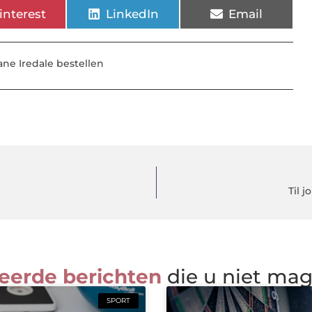
interest
LinkedIn
Email
ane Iredale bestellen
Til 
eerde berichten
die u niet ma
SPORT