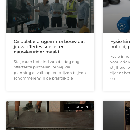
Calculatie programma bouw dat
Fysio Ei
jouw offertes sneller en
hulp bij 
nauwkeuriger maakt
Fysio Ein
Sta je aan het eind van de dag nog
voor iedere
offertes te puzzelen, terwijl de
stijfheid,
planning al volloopt en prijzen blijven
tijdens he
schommelen? In de praktijk zie
om
VERBOUWEN