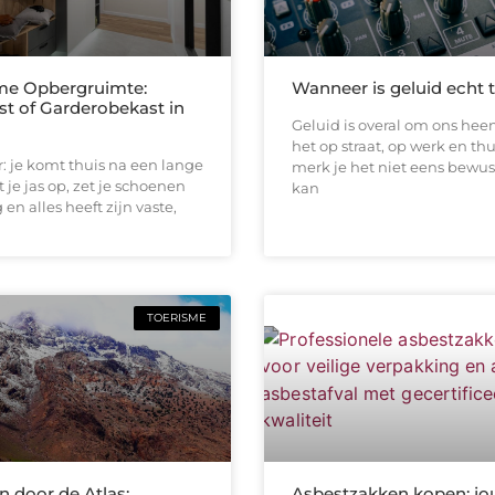
me Opbergruimte:
Wanneer is geluid echt 
st of Garderobekast in
Geluid is overal om ons heen
het op straat, op werk en thu
or: je komt thuis na een lange
merk je het niet eens bewus
 je jas op, zet je schoenen
kan
en alles heeft zijn vaste,
TOERISME
 door de Atlas:
Asbestzakken kopen: jo