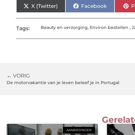
X (Twitter)
Facebook
P
Beauty en verzorging
,
Environ bestellen
,
J
Tags:
← VORIG
De motorvakantie van je leven beleef je in Portugal
Gerelat
AANBIEDINGEN