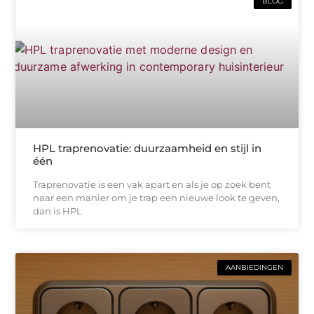
BLOG
HPL traprenovatie: duurzaamheid en stijl in
één
Traprenovatie is een vak apart en als je op zoek bent
naar een manier om je trap een nieuwe look te geven,
dan is HPL
AANBIEDINGEN