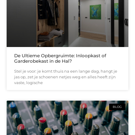
De Ultieme Opbergruimte: Inloopkast of
Garderobekast in de Hal?
Stel je voor: je komt thuis na een lange dag, hangt je
jas op, zet je schoenen netjes weg en alles heeft zijn
vaste, logische
BLOG