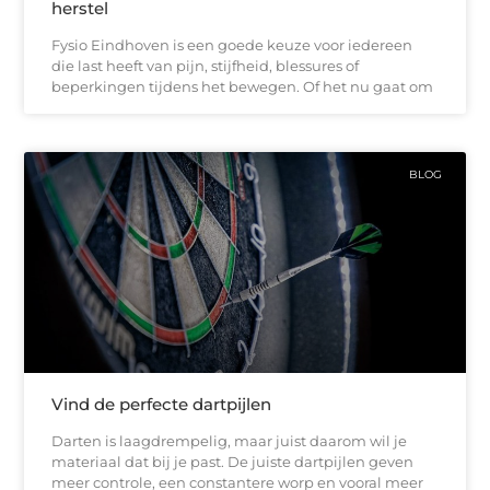
herstel
Fysio Eindhoven is een goede keuze voor iedereen
die last heeft van pijn, stijfheid, blessures of
beperkingen tijdens het bewegen. Of het nu gaat om
BLOG
Vind de perfecte dartpijlen
Darten is laagdrempelig, maar juist daarom wil je
materiaal dat bij je past. De juiste dartpijlen geven
meer controle, een constantere worp en vooral meer