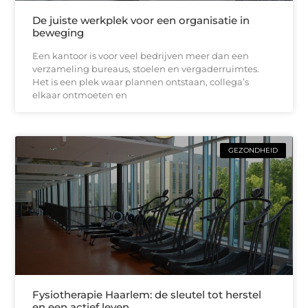
De juiste werkplek voor een organisatie in
beweging
Een kantoor is voor veel bedrijven meer dan een
verzameling bureaus, stoelen en vergaderruimtes.
Het is een plek waar plannen ontstaan, collega’s
elkaar ontmoeten en
GEZONDHEID
Fysiotherapie Haarlem: de sleutel tot herstel
en een actief leven