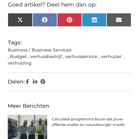
Goed artikel? Deel hem dan op:
X
Facebook
Pinterest
LinkedIn
Email
(Twitter)
Tags:
Business / Business Services
,
Budget
,
verhuisbedrijf
,
verhuisservice
,
verhuizer
,
verhuizing
Delen:
Meer Berichten
Calculatie programma bouw dat jouw
offertes sneller en nauwkeuriger maakt