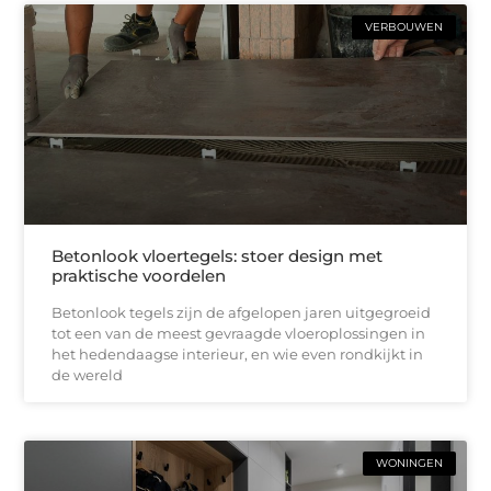
VERBOUWEN
Betonlook vloertegels: stoer design met
praktische voordelen
Betonlook tegels zijn de afgelopen jaren uitgegroeid
tot een van de meest gevraagde vloeroplossingen in
het hedendaagse interieur, en wie even rondkijkt in
de wereld
WONINGEN