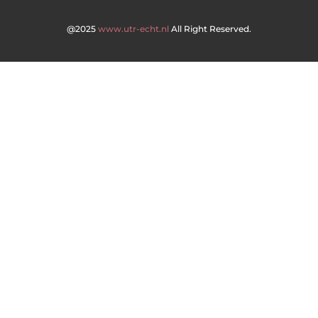
@2025
www.utr-echt.nl
All Right Reserved.