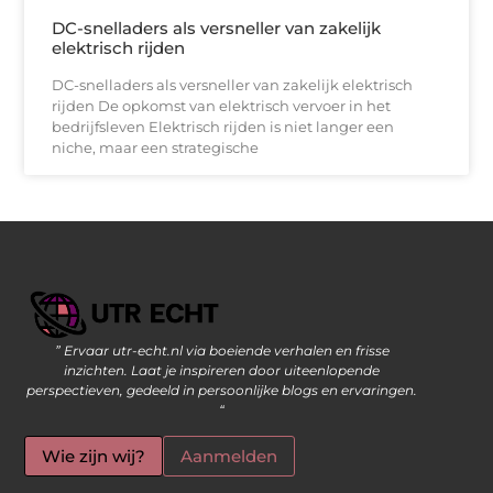
DC-snelladers als versneller van zakelijk
elektrisch rijden
DC-snelladers als versneller van zakelijk elektrisch
rijden De opkomst van elektrisch vervoer in het
bedrijfsleven Elektrisch rijden is niet langer een
niche, maar een strategische
” Ervaar utr-echt.nl via boeiende verhalen en frisse
Geld Verdienen op Internet: De Moderne Manier om Inkomsten te Genereren
inzichten. Laat je inspireren door uiteenlopende
perspectieven, gedeeld in persoonlijke blogs en ervaringen.
“
Wie zijn wij?
Aanmelden