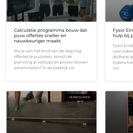
Calculatie programma bouw dat
Fysio Ei
jouw offertes sneller en
hulp bij 
nauwkeuriger maakt
Fysio Ein
Sta je aan het eind van de dag nog
voor iedere
offertes te puzzelen, terwijl de
stijfheid,
planning al volloopt en prijzen blijven
tijdens he
schommelen? In de praktijk zie
om
VERBOUWEN