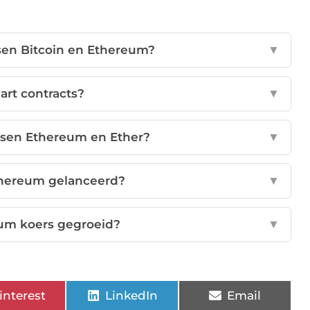
ssen Bitcoin en Ethereum?
▼
art contracts?
▼
ussen Ethereum en Ether?
▼
hereum gelanceerd?
▼
eum koers gegroeid?
▼
interest
LinkedIn
Email