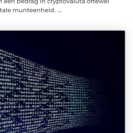
n een bedrag in cryptovaluta oftewel
itale munteenheid. ...