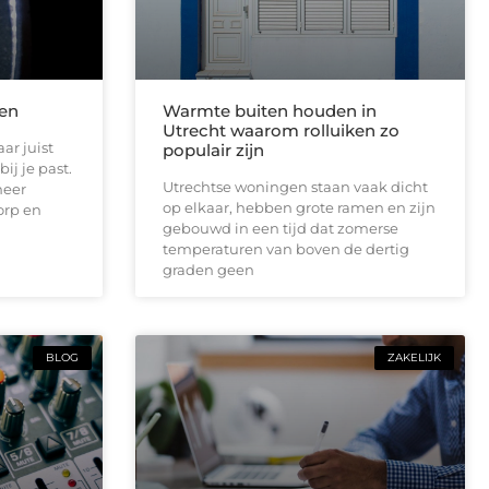
len
Warmte buiten houden in
Utrecht waarom rolluiken zo
ar juist
populair zijn
ij je past.
Utrechtse woningen staan vaak dicht
meer
op elkaar, hebben grote ramen en zijn
orp en
gebouwd in een tijd dat zomerse
temperaturen van boven de dertig
graden geen
BLOG
ZAKELIJK