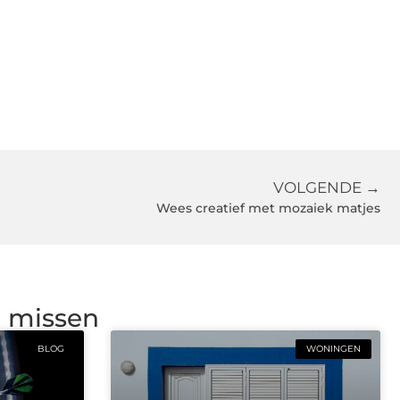
VOLGENDE →
Wees creatief met mozaiek matjes
g missen
BLOG
WONINGEN