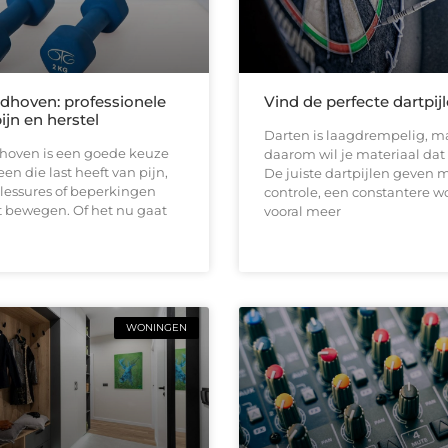
ndhoven: professionele
Vind de perfecte dartpij
pijn en herstel
Darten is laagdrempelig, ma
dhoven is een goede keuze
daarom wil je materiaal dat b
en die last heeft van pijn,
De juiste dartpijlen geven 
 blessures of beperkingen
controle, een constantere w
t bewegen. Of het nu gaat
vooral meer
WONINGEN