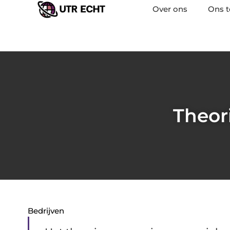
Over ons
Ons 
Theor
Bedrijven