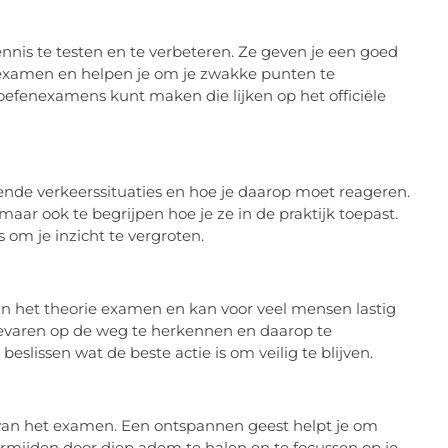
nis te testen en te verbeteren. Ze geven je een goed
 examen en helpen je om je zwakke punten te
e oefenexamens kunt maken die lijken op het officiële
lende verkeerssituaties en hoe je daarop moet reageren.
maar ook te begrijpen hoe je ze in de praktijk toepast.
 om je inzicht te vergroten.
an het theorie examen en kan voor veel mensen lastig
 gevaren op de weg te herkennen en daarop te
beslissen wat de beste actie is om veilig te blijven.
g van het examen. Een ontspannen geest helpt je om
vermijden door diep adem te halen en te focussen op je