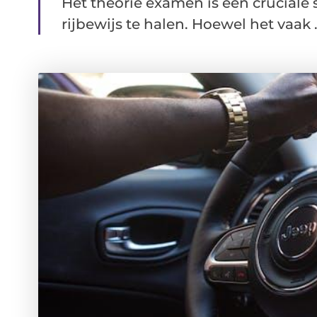
Het theorie examen is een cruciale 
rijbewijs te halen. Hoewel het vaak .