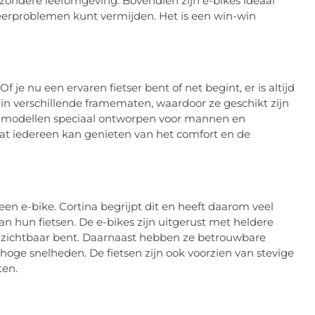
zondere leefomgeving. Bovendien zijn e-bikes ideaal
arkeerproblemen kunt vermijden. Het is een win-win
f je nu een ervaren fietser bent of net begint, er is altijd
ar in verschillende framematen, waardoor ze geschikt zijn
er modellen speciaal ontworpen voor mannen en
dat iedereen kan genieten van het comfort en de
 een e-bike. Cortina begrijpt dit en heeft daarom veel
n hun fietsen. De e-bikes zijn uitgerust met heldere
oed zichtbaar bent. Daarnaast hebben ze betrouwbare
hoge snelheden. De fietsen zijn ook voorzien van stevige
ten.