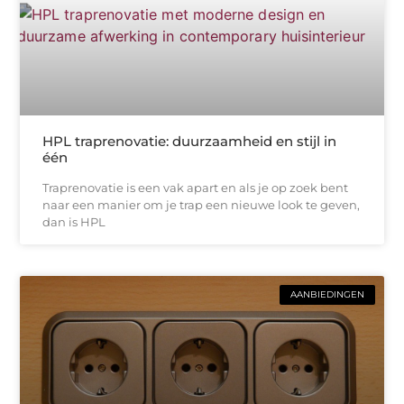
HPL traprenovatie: duurzaamheid en stijl in
één
Traprenovatie is een vak apart en als je op zoek bent
naar een manier om je trap een nieuwe look te geven,
dan is HPL
AANBIEDINGEN