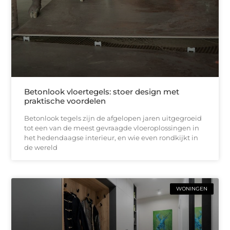
Betonlook vloertegels: stoer design met
praktische voordelen
Betonlook tegels zijn de afgelopen jaren uitgegroeid
tot een van de meest gevraagde vloeroplossingen in
het hedendaagse interieur, en wie even rondkijkt in
de wereld
WONINGEN