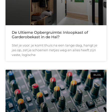
De Ultieme Opbergruimte: Inloopkast of
Garderobekast in de Hal?
Stel je voor: je komt thuis na een lange dag, hangt je
jas op, zet je schoenen netjes weg en alles heeft zijn
vaste, logische
BLOG