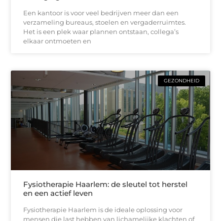
Een kantoor is voor veel bedrijven meer dan een
verzameling bureaus, stoelen en vergaderruimtes.
Het is een plek waar plannen ontstaan, collega’s
elkaar ontmoeten en
GEZONDHEID
Fysiotherapie Haarlem: de sleutel tot herstel
en een actief leven
Fysiotherapie Haarlem is de ideale oplossing voor
mensen die last hebben van lichamelijke klachten of