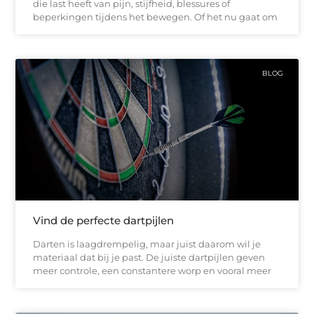
die last heeft van pijn, stijfheid, blessures of
beperkingen tijdens het bewegen. Of het nu gaat om
BLOG
Vind de perfecte dartpijlen
Darten is laagdrempelig, maar juist daarom wil je
materiaal dat bij je past. De juiste dartpijlen geven
meer controle, een constantere worp en vooral meer