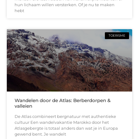
hun lichaam willen versterken. Of je nu te maken
hebt
TOERISME
Wandelen door de Atlas: Berberdorpen &
valleien
De Atlas combineert bergnatuur met authentieke
cultuur Een wandelvakantie Marokko door het
Atlasgebergte is totaal anders dan wat je in Europa
gewend bent. Je wandelt