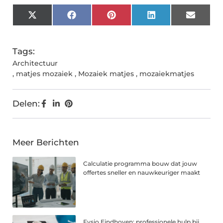
X
Facebook
Pinterest
LinkedIn
Email
(Twitter)
Tags:
Architectuur
,
matjes mozaiek
,
Mozaiek matjes
,
mozaiekmatjes
Delen:
Meer Berichten
Calculatie programma bouw dat jouw
offertes sneller en nauwkeuriger maakt
Fysio Eindhoven: professionele hulp bij