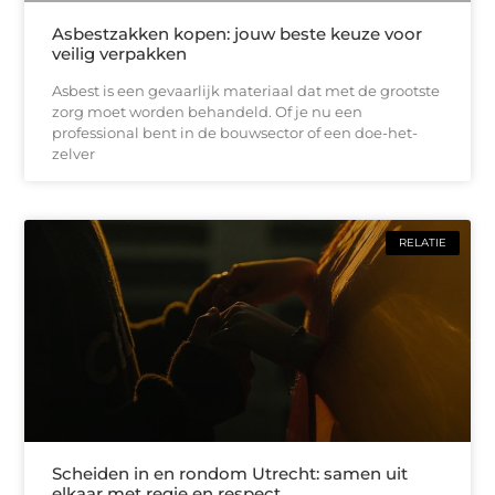
Asbestzakken kopen: jouw beste keuze voor
veilig verpakken
Asbest is een gevaarlijk materiaal dat met de grootste
zorg moet worden behandeld. Of je nu een
professional bent in de bouwsector of een doe-het-
zelver
RELATIE
Scheiden in en rondom Utrecht: samen uit
elkaar met regie en respect