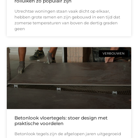
rolluiken zo populair zijn
Utrechtse woningen staan vaak dicht op elkaar,
hebben grote ramen en zijn gebouwd in een tijd dat
zomerse temperaturen van boven de dertig graden
geen
VERBOUWEN
Betonlook vloertegels: stoer design met
praktische voordelen
Betonlook tegels zijn de afgelopen jaren uitgegroeid