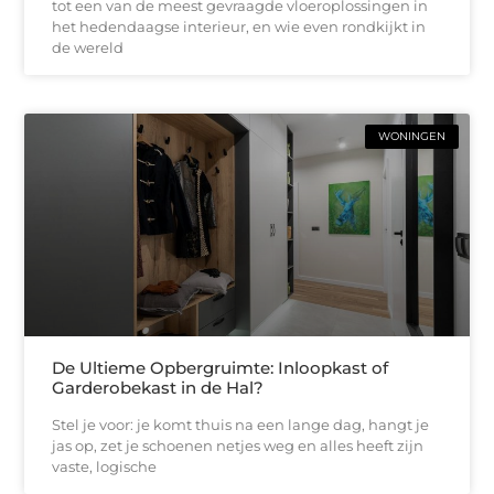
tot een van de meest gevraagde vloeroplossingen in
het hedendaagse interieur, en wie even rondkijkt in
de wereld
WONINGEN
De Ultieme Opbergruimte: Inloopkast of
Garderobekast in de Hal?
Stel je voor: je komt thuis na een lange dag, hangt je
jas op, zet je schoenen netjes weg en alles heeft zijn
vaste, logische