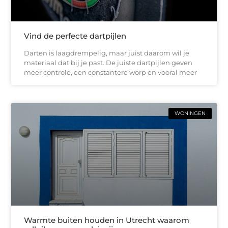
Vind de perfecte dartpijlen
Darten is laagdrempelig, maar juist daarom wil je
materiaal dat bij je past. De juiste dartpijlen geven
meer controle, een constantere worp en vooral meer
WONINGEN
Warmte buiten houden in Utrecht waarom