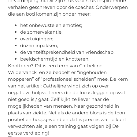
1e-verdieping .nl. Dit zijn stuk voor stuk inspirerende
verhalen geschreven door de coaches. Onderwerpen
die aan bod komen zijn onder meer:
het onbewuste en emoties;
de zomervakantie;
overtuigingen;
dozen inpakken;
de vanzelfsprekendheid van vriendschap;
beeldschermtijd en knotteren.
Knotteren? Dit is een term van Cathelijne
Wildervanck en ze bedoelt er “ingehouden
mopperen” of “professioneel schelden” mee. De kern
van het artikel: Cathelijne windt zich op over
negatieve hulpverleners die de focus leggen op wat
niet goed is / gaat. Zelf kijkt ze liever naar de
mogelijkheden van mensen. Naar gezondheid in
plaats van ziekte. Net als de andere blogs is de toon
positief en hoopgevend en dat is precies wat je kunt
verwachten als je een training gaat volgen bij De
eerste verdieping!