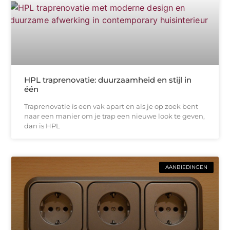
HPL traprenovatie: duurzaamheid en stijl in
één
Traprenovatie is een vak apart en als je op zoek bent
naar een manier om je trap een nieuwe look te geven,
dan is HPL
AANBIEDINGEN