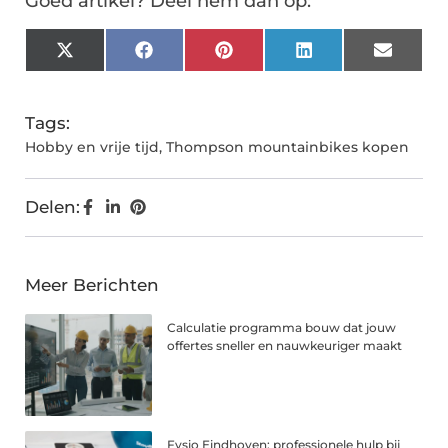
Goed artikel? Deel hem dan op:
X
Facebook
Pinterest
LinkedIn
Email
(Twitter)
Tags:
Hobby en vrije tijd
,
Thompson mountainbikes kopen
Delen:
Meer Berichten
Calculatie programma bouw dat jouw
offertes sneller en nauwkeuriger maakt
Fysio Eindhoven: professionele hulp bij