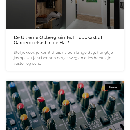
De Ultieme Opbergruimte: Inloopkast of
Garderobekast in de Hal?
Stel je voor: je komt thuis na een lange dag, hangt je
jas op, zet je schoenen netjes weg en alles heeft zijn
vaste, logische
BLOG