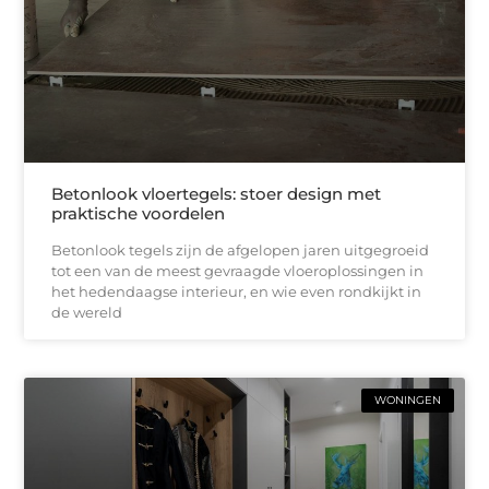
Betonlook vloertegels: stoer design met
praktische voordelen
Betonlook tegels zijn de afgelopen jaren uitgegroeid
tot een van de meest gevraagde vloeroplossingen in
het hedendaagse interieur, en wie even rondkijkt in
de wereld
WONINGEN