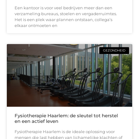
Een kantoor is voor veel bedrijven meer dan een
verzameling bureaus, stoelen en vergaderruimtes.
Het is een plek waar plannen ontstaan, collega’s
elkaar ontmoeten en
GEZONDHEID
Fysiotherapie Haarlem: de sleutel tot herstel
en een actief leven
Fysiotherapie Haarlem is de ideale oplossing voor
mensen die last hebben van lichamelijke klachten of