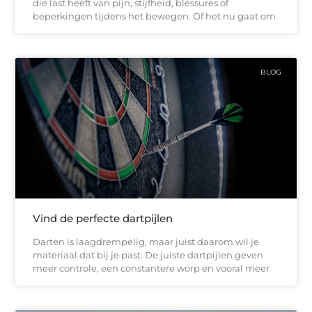
die last heeft van pijn, stijfheid, blessures of
beperkingen tijdens het bewegen. Of het nu gaat om
BLOG
Vind de perfecte dartpijlen
Darten is laagdrempelig, maar juist daarom wil je
materiaal dat bij je past. De juiste dartpijlen geven
meer controle, een constantere worp en vooral meer