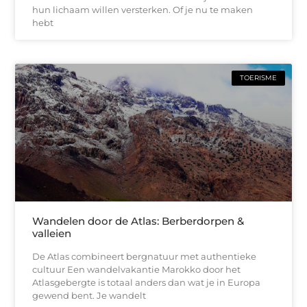
hun lichaam willen versterken. Of je nu te maken
hebt
TOERISME
Wandelen door de Atlas: Berberdorpen &
valleien
De Atlas combineert bergnatuur met authentieke
cultuur Een wandelvakantie Marokko door het
Atlasgebergte is totaal anders dan wat je in Europa
gewend bent. Je wandelt