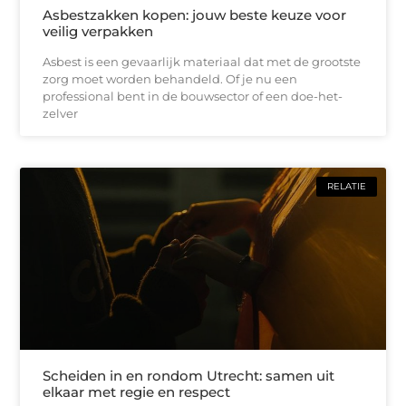
Asbestzakken kopen: jouw beste keuze voor
veilig verpakken
Asbest is een gevaarlijk materiaal dat met de grootste
zorg moet worden behandeld. Of je nu een
professional bent in de bouwsector of een doe-het-
zelver
RELATIE
Scheiden in en rondom Utrecht: samen uit
elkaar met regie en respect