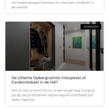
het hedendaagse interieur, en wie even rondkijkt in
de wereld
WONINGEN
De Ultieme Opbergruimte: Inloopkast of
Garderobekast in de Hal?
Stel je voor: je komt thuis na een lange dag, hangt je
jas op, zet je schoenen netjes weg en alles heeft zijn
vaste, logische