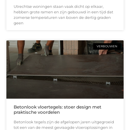
Utrechtse woningen staan vaak dicht op elkaar,
hebben grote ramen en zijn gebouwd in een tijd dat
zomerse temperaturen van boven de dertig graden
geen
VERBOUWEN
Betonlook vloertegels: stoer design met
praktische voordelen
Betonlook tegels zijn de afgelopen jaren uitgegroeid
tot een van de meest gevraagde vloeroplossingen in