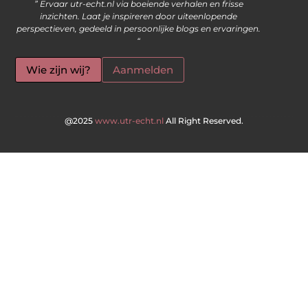
” Ervaar utr-echt.nl via boeiende verhalen en frisse
inzichten. Laat je inspireren door uiteenlopende
perspectieven, gedeeld in persoonlijke blogs en ervaringen.
“
Wie zijn wij?
Aanmelden
@2025
www.utr-echt.nl
All Right Reserved.