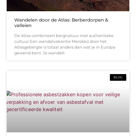
Wandelen door de Atlas: Berberdorpen &
valleien
De Atlas combineert bergnatuur met authentieke
cultuur Een wandelvakantie Marokko door het
Atlasgebergte is totaal anders dan wat je in Europa
gewend bent. Je wandelt
BLOG