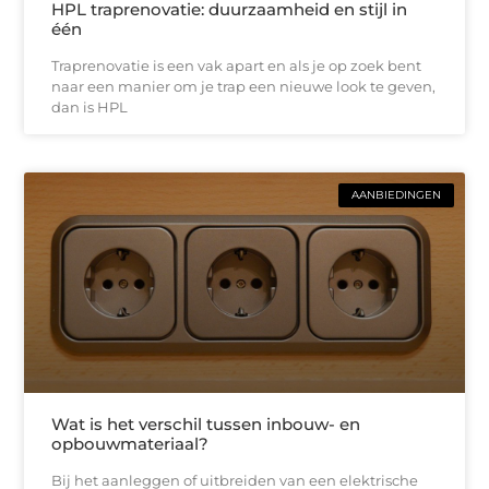
HPL traprenovatie: duurzaamheid en stijl in
één
Traprenovatie is een vak apart en als je op zoek bent
naar een manier om je trap een nieuwe look te geven,
dan is HPL
AANBIEDINGEN
Wat is het verschil tussen inbouw- en
opbouwmateriaal?
Bij het aanleggen of uitbreiden van een elektrische