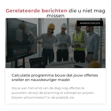
Gerelateerde berichten
die u niet mag
missen
AANBIEDINGEN
Calculatie programma bouw dat jouw offertes
sneller en nauwkeuriger maakt
Sta je aan het eind van de dag nog offertes te
puzzelen, terwijl de planning al volloopt en prijzen
blijven schommelen? In de praktijk zie