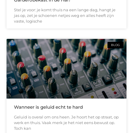
Stel je voor: je komt thuis na een lange dag, hangt je
jas op, zet je schoenen netjes weg en alles heeft zijn
vaste, logische
BLOG
Wanneer is geluid echt te hard
Geluid is overal om ons heen. Je hoort het op straat, op
werk en thuis. Vaak merk je het niet eens bewust op.
Toch kan