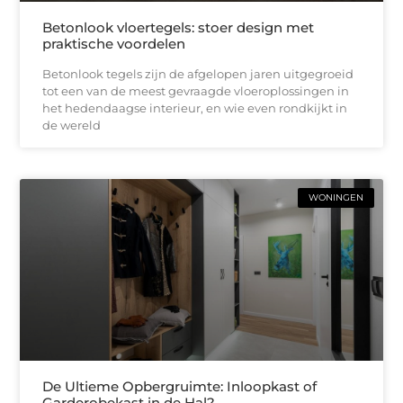
Betonlook vloertegels: stoer design met
praktische voordelen
Betonlook tegels zijn de afgelopen jaren uitgegroeid
tot een van de meest gevraagde vloeroplossingen in
het hedendaagse interieur, en wie even rondkijkt in
de wereld
WONINGEN
De Ultieme Opbergruimte: Inloopkast of
Garderobekast in de Hal?