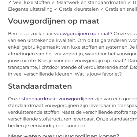
✓ Veel luxe stoffen ✓ Maatwerk én standaardmaten ✓ Ui
Elegante uitstraling ✓ Gratis kleurstalen ✓ Gratis en snel
Vouwgordijnen op maat
Ben je op zoek naar
vouwgordijnen op maat
? Onze vouw
van een uitstekende kwaliteit. Om dit te garanderen word
enkel gebruikgemaakt van luxe stoffen en systemen. Je b
afmetingen van het vouwgordijn, waardoor het vouwgordij
jouw ruimte. Kies je voor een vouwgordijn op maat? Dan
transparante, lichtdoorlatende of verduisterende stof. Dez
in veel verschillende kleuren. Wat is jouw favoriet?
Standaardmaten
Onze
standaardmaat vouwgordijnen
zijn van een goede 
standaardmaat vouwgordijnen zijn leverbaar in transpara
verduisterende stoffen. Naast de verschillende stoftranspa
verschillende stofstructuren leverbaar. Onze standaar
bedien je eenvoudig met koorden.
Meer weten over vouwgordijnen kopen?