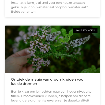
installatie kom je al snel voor een keuze te staan:
gebruik je inbouwmateriaal of opbouwmateriaal?
Beide varianten
AANBIEDINGEN
Ontdek de magie van droomkruiden voor
lucide dromen
Ben je klaar om je nachten naar een hoger niveau te
tillen? Droomkruiden kunnen je helpen om diepere,
levendigere dromen te ervaren en je slaapkwaliteit