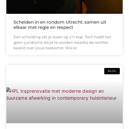
Scheiden in en rondom Utrecht: samen uit
elkaar met regie en respect
Een scheiding zet je leven op z’n kop. Toch hoeft het
geen juridische strijd te worden waarbij de rechter
beslist over jouw toekomst. Wie er
BLOG