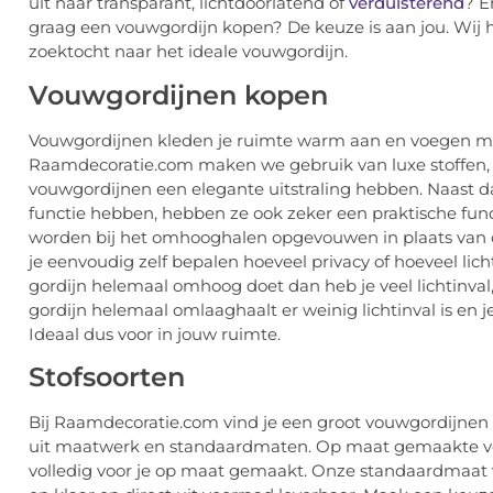
uit naar transparant, lichtdoorlatend of
verduisterend
? E
graag een vouwgordijn kopen? De keuze is aan jou. Wij h
zoektocht naar het ideale vouwgordijn.
Vouwgordijnen kopen
Vouwgordijnen kleden je ruimte warm aan en voegen mee
Raamdecoratie.com maken we gebruik van luxe stoffen,
vouwgordijnen een elegante uitstraling hebben. Naast d
functie hebben, hebben ze ook zeker een praktische fun
worden bij het omhooghalen opgevouwen in plaats van 
je eenvoudig zelf bepalen hoeveel privacy of hoeveel lichti
gordijn helemaal omhoog doet dan heb je veel lichtinval, 
gordijn helemaal omlaaghaalt er weinig lichtinval is en je
Ideaal dus voor in jouw ruimte.
Stofsoorten
Bij Raamdecoratie.com vind je een groot vouwgordijnen 
uit maatwerk en standaardmaten. Op maat gemaakte 
volledig voor je op maat gemaakt. Onze standaardmaat 