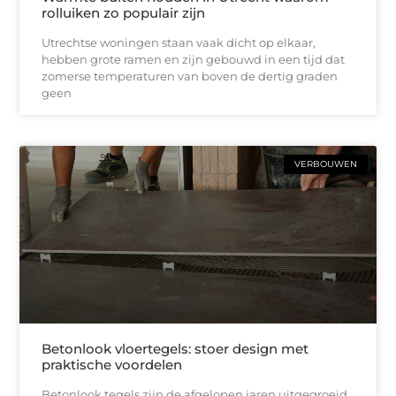
rolluiken zo populair zijn
Utrechtse woningen staan vaak dicht op elkaar,
hebben grote ramen en zijn gebouwd in een tijd dat
zomerse temperaturen van boven de dertig graden
geen
VERBOUWEN
Betonlook vloertegels: stoer design met
praktische voordelen
Betonlook tegels zijn de afgelopen jaren uitgegroeid