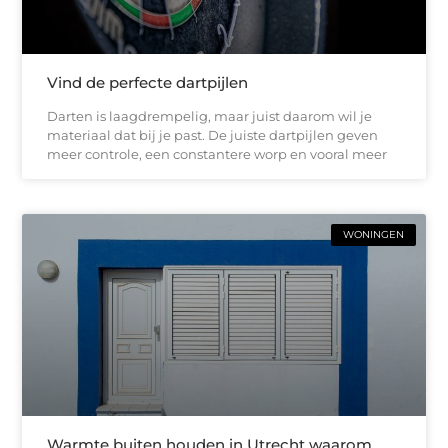
Vind de perfecte dartpijlen
Darten is laagdrempelig, maar juist daarom wil je
materiaal dat bij je past. De juiste dartpijlen geven
meer controle, een constantere worp en vooral meer
WONINGEN
Warmte buiten houden in Utrecht waarom