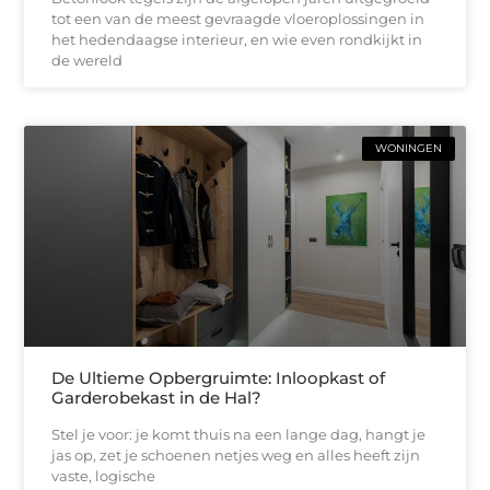
tot een van de meest gevraagde vloeroplossingen in
het hedendaagse interieur, en wie even rondkijkt in
de wereld
WONINGEN
De Ultieme Opbergruimte: Inloopkast of
Garderobekast in de Hal?
Stel je voor: je komt thuis na een lange dag, hangt je
jas op, zet je schoenen netjes weg en alles heeft zijn
vaste, logische