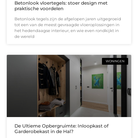
Betonlook vloertegels: stoer design met
praktische voordelen
Betonlook tegels zijn de afgelopen jaren uitgegroeid
tot een van de meest gevraagde vloeroplossingen in
het hedendaagse interieur, en wie even rondkijkt in
de wereld
WONINGEN
De Ultieme Opbergruimte: Inloopkast of
Garderobekast in de Hal?