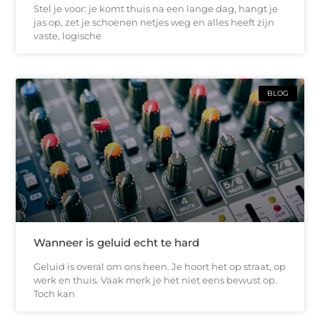
Stel je voor: je komt thuis na een lange dag, hangt je
jas op, zet je schoenen netjes weg en alles heeft zijn
vaste, logische
BLOG
Wanneer is geluid echt te hard
Geluid is overal om ons heen. Je hoort het op straat, op
werk en thuis. Vaak merk je het niet eens bewust op.
Toch kan