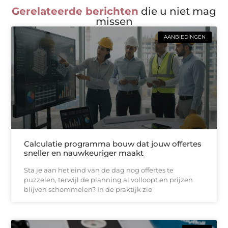
Gerelateerde berichten
die u niet mag
missen
AANBIEDINGEN
Calculatie programma bouw dat jouw offertes
sneller en nauwkeuriger maakt
Sta je aan het eind van de dag nog offertes te
puzzelen, terwijl de planning al volloopt en prijzen
blijven schommelen? In de praktijk zie