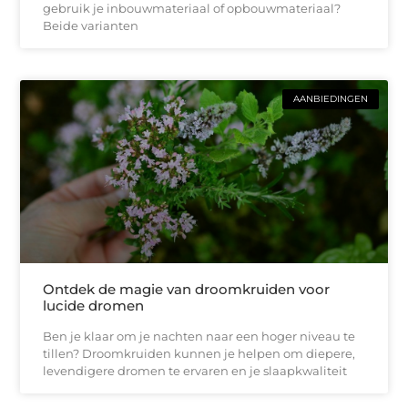
gebruik je inbouwmateriaal of opbouwmateriaal?
Beide varianten
AANBIEDINGEN
Ontdek de magie van droomkruiden voor
lucide dromen
Ben je klaar om je nachten naar een hoger niveau te
tillen? Droomkruiden kunnen je helpen om diepere,
levendigere dromen te ervaren en je slaapkwaliteit