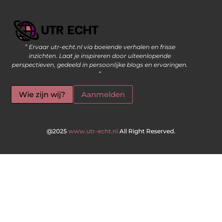
” Ervaar utr-echt.nl via boeiende verhalen en frisse
Geld Verdienen op Internet: De Moderne Manier om Inkomsten te Genereren
inzichten. Laat je inspireren door uiteenlopende
perspectieven, gedeeld in persoonlijke blogs en ervaringen.
“
Wie zijn wij?
Aanmelden
@2025
www.utr-echt.nl
All Right Reserved.