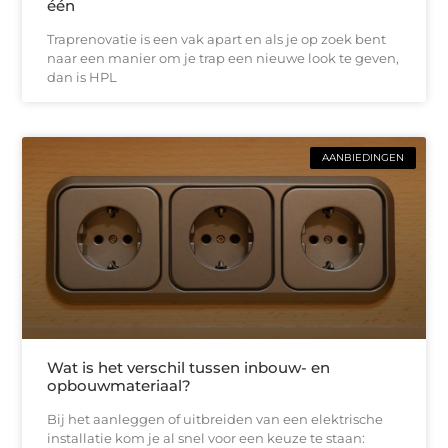
één
Traprenovatie is een vak apart en als je op zoek bent
naar een manier om je trap een nieuwe look te geven,
dan is HPL
AANBIEDINGEN
Wat is het verschil tussen inbouw- en
opbouwmateriaal?
Bij het aanleggen of uitbreiden van een elektrische
installatie kom je al snel voor een keuze te staan: