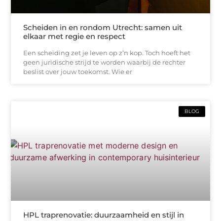
Scheiden in en rondom Utrecht: samen uit
elkaar met regie en respect
Een scheiding zet je leven op z’n kop. Toch hoeft het
geen juridische strijd te worden waarbij de rechter
beslist over jouw toekomst. Wie er
BLOG
HPL traprenovatie: duurzaamheid en stijl in