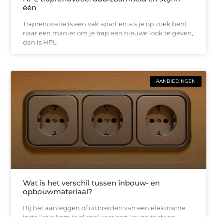
één
Traprenovatie is een vak apart en als je op zoek bent
naar een manier om je trap een nieuwe look te geven,
dan is HPL
AANBIEDINGEN
Wat is het verschil tussen inbouw- en
opbouwmateriaal?
Bij het aanleggen of uitbreiden van een elektrische
installatie kom je al snel voor een keuze te staan: