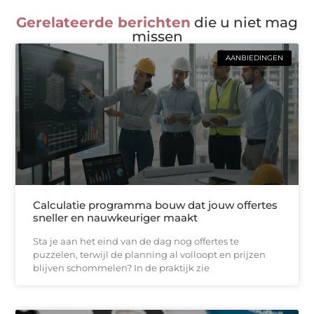
Gerelateerde berichten
die u niet mag
missen
AANBIEDINGEN
Calculatie programma bouw dat jouw offertes
sneller en nauwkeuriger maakt
Sta je aan het eind van de dag nog offertes te
puzzelen, terwijl de planning al volloopt en prijzen
blijven schommelen? In de praktijk zie