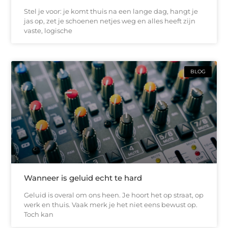
Stel je voor: je komt thuis na een lange dag, hangt je
jas op, zet je schoenen netjes weg en alles heeft zijn
vaste, logische
BLOG
Wanneer is geluid echt te hard
Geluid is overal om ons heen. Je hoort het op straat, op
werk en thuis. Vaak merk je het niet eens bewust op.
Toch kan