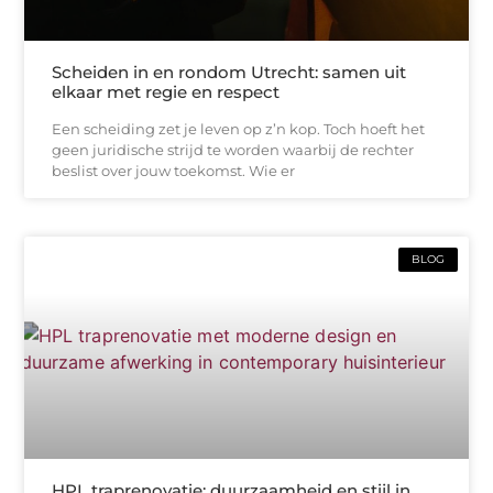
Scheiden in en rondom Utrecht: samen uit
elkaar met regie en respect
Een scheiding zet je leven op z’n kop. Toch hoeft het
geen juridische strijd te worden waarbij de rechter
beslist over jouw toekomst. Wie er
BLOG
HPL traprenovatie: duurzaamheid en stijl in