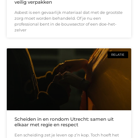
veilig verpakken
Asbest is een gevaarlijk materiaal dat met de grootste
zorg moet worden behandeld. Of je nu een
professional bent in de bouwsector of een doe-het-
zelver
RELATIE
Scheiden in en rondom Utrecht: samen uit
elkaar met regie en respect
Een scheiding zet je leven op z’n kop. Toch hoeft het