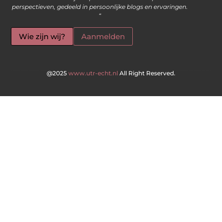
perspectieven, gedeeld in persoonlijke blogs en ervaringen.
“
Wie zijn wij?
Aanmelden
@2025
www.utr-echt.nl
All Right Reserved.