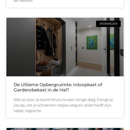
de wereld
WONINGEN
De Ultieme Opbergruimte: Inloopkast of
Garderobekast in de Hal?
Stel je voor: je komt thuis na een lange dag, hangt je
jas op, zet je schoenen netjes weg en alles heeft zijn
vaste, logische