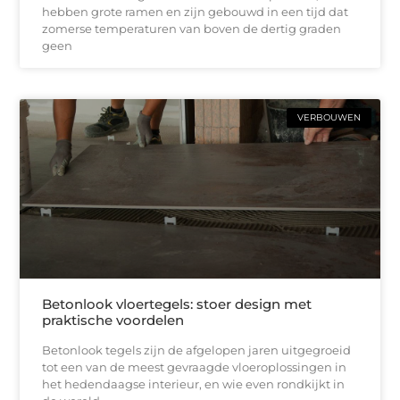
hebben grote ramen en zijn gebouwd in een tijd dat
zomerse temperaturen van boven de dertig graden
geen
VERBOUWEN
Betonlook vloertegels: stoer design met
praktische voordelen
Betonlook tegels zijn de afgelopen jaren uitgegroeid
tot een van de meest gevraagde vloeroplossingen in
het hedendaagse interieur, en wie even rondkijkt in