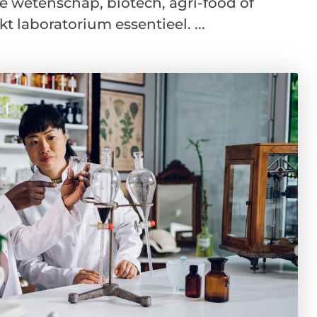
 de wetenschap, biotech, agri-food of
 laboratorium essentieel. ...