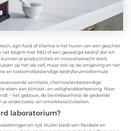
iotech, agri-food of chemie is het huren van een geschikt
e net begint met R&D of een gevestigd bedrijf dat wil
 kunnen je productiviteit en innovatiekracht sterk
ocussen op het lab zelf, maar ook op de omgeving en het
nte en toekomstbestendige bedrijfsruimteformule.
geavanceerde ventilatie, chemicaliënbestendige
kte eisen aan klimaat- en veiligheidsbeheersing. Maar
evindt – het gebouw, de bereikbaarheid, de gedeelde
van je onderzoeks- en ontwikkelactiviteiten.
rd laboratorium?
esteringen en tijd. Huren biedt een flexibele en