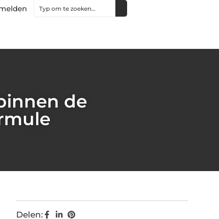
melden
 binnen de
ormule
Delen: