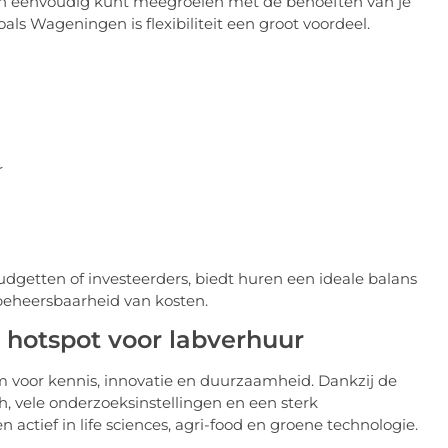
 en eenvoudig kunt meegroeien met de behoeften van je
ls Wageningen is flexibiliteit een groot voordeel.
r
udgetten of investeerders, biedt huren een ideale balans
beheersbaarheid van kosten.
s hotspot voor labverhuur
 voor kennis, innovatie en duurzaamheid. Dankzij de
 vele onderzoeksinstellingen en een sterk
actief in life sciences, agri-food en groene technologie.