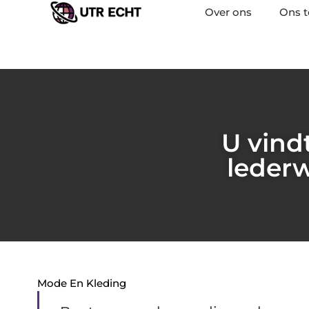
Over ons
Ons 
U vind
lederw
Mode En Kleding