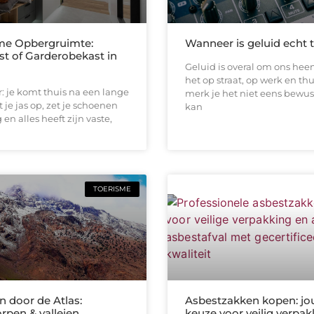
me Opbergruimte:
Wanneer is geluid echt 
st of Garderobekast in
Geluid is overal om ons heen
het op straat, op werk en thu
or: je komt thuis na een lange
merk je het niet eens bewus
 je jas op, zet je schoenen
kan
en alles heeft zijn vaste,
TOERISME
 door de Atlas:
Asbestzakken kopen: jo
rpen & valleien
keuze voor veilig verpa