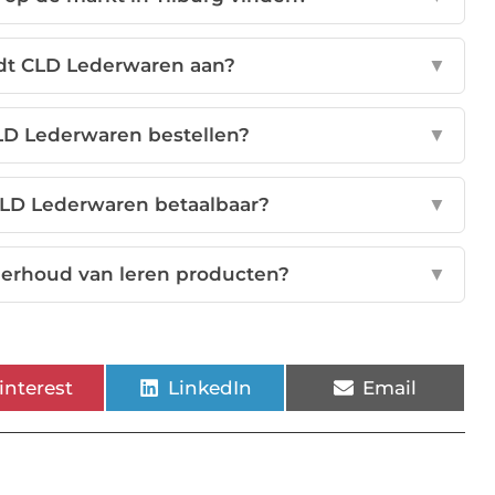
dt CLD Lederwaren aan?
▼
CLD Lederwaren bestellen?
▼
CLD Lederwaren betaalbaar?
▼
nderhoud van leren producten?
▼
interest
LinkedIn
Email