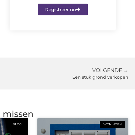
Registreer nu
VOLGENDE →
Een stuk grond verkopen
g missen
BLOG
WONINGEN