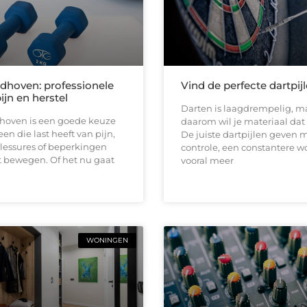
ndhoven: professionele
Vind de perfecte dartpij
pijn en herstel
Darten is laagdrempelig, ma
dhoven is een goede keuze
daarom wil je materiaal dat b
en die last heeft van pijn,
De juiste dartpijlen geven 
 blessures of beperkingen
controle, een constantere w
t bewegen. Of het nu gaat
vooral meer
WONINGEN