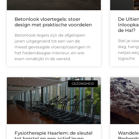
Betonlook vloertegels: stoer
De Ultie
design met praktische voordelen
Inloopka
de Hal?
Betonlook tegels zijn de afgelopen
Stel je vo
jaren uitgegroeid tot een van de
dag, hangt
meest gevraagde vloeroplossingen in
netjes weg 
het hedendaagse interieur, en wie
logische
even rondkijkt in de wereld
GEZONDHEID
Fysiotherapie Haarlem: de sleutel
Wandelen
tot herstel en een actief leven
Berberdo