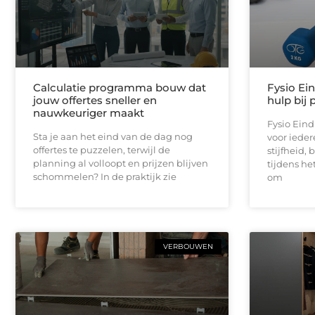
Calculatie programma bouw dat
Fysio Ei
jouw offertes sneller en
hulp bij 
nauwkeuriger maakt
Fysio Ein
Sta je aan het eind van de dag nog
voor iedere
offertes te puzzelen, terwijl de
stijfheid,
planning al volloopt en prijzen blijven
tijdens he
schommelen? In de praktijk zie
om
VERBOUWEN