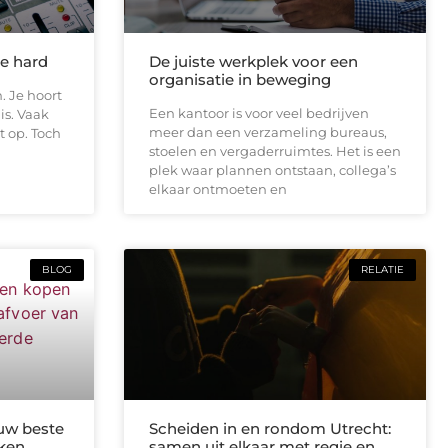
te hard
De juiste werkplek voor een
organisatie in beweging
. Je hoort
Een kantoor is voor veel bedrijven
is. Vaak
meer dan een verzameling bureaus,
t op. Toch
stoelen en vergaderruimtes. Het is een
plek waar plannen ontstaan, collega’s
elkaar ontmoeten en
BLOG
RELATIE
uw beste
Scheiden in en rondom Utrecht:
kken
samen uit elkaar met regie en