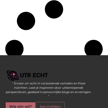
” Ervaar utr-echt.nl via boeiende verhalen en frisse
Geld Verdienen op Internet: De Moderne Manier om Inkomsten te Genereren
inzichten. Laat je inspireren door uiteenlopende
perspectieven, gedeeld in persoonlijke blogs en ervaringen.
“
Wie zijn wij?
Aanmelden