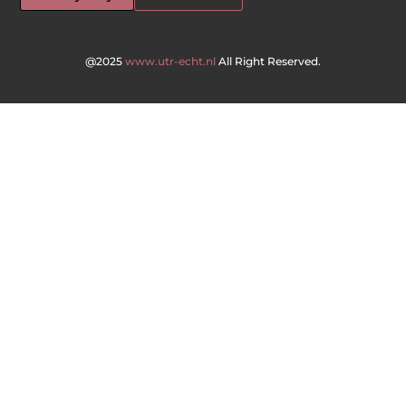
@2025
www.utr-echt.nl
All Right Reserved.