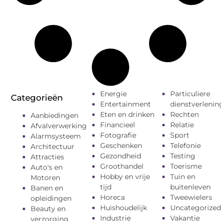
Energie
Particuliere
Categorieën
Entertainment
dienstverlenin
Eten en drinken
Rechten
Aanbiedingen
Financieel
Relatie
Afvalverwerking
Fotografie
Sport
Alarmsysteem
Geschenken
Telefonie
Architectuur
Gezondheid
Testing
Attracties
Groothandel
Toerisme
Auto's en
Hobby en vrije
Tuin en
Motoren
tijd
buitenleven
Banen en
Horeca
Tweewielers
opleidingen
Huishoudelijk
Uncategorized
Beauty en
Industrie
Vakantie
verzorging