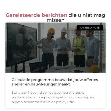
Gerelateerde berichten
die u niet mag
missen
AANBIEDINGEN
Calculatie programma bouw dat jouw offertes
sneller en nauwkeuriger maakt
Sta je aan het eind van de dag nog offertes te
puzzelen, terwijl de planning al volloopt en prijzen
blijven schommelen? In de praktijk zie