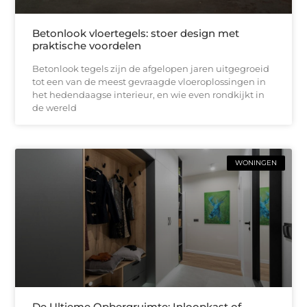
Betonlook vloertegels: stoer design met
praktische voordelen
Betonlook tegels zijn de afgelopen jaren uitgegroeid
tot een van de meest gevraagde vloeroplossingen in
het hedendaagse interieur, en wie even rondkijkt in
de wereld
WONINGEN
De Ultieme Opbergruimte: Inloopkast of