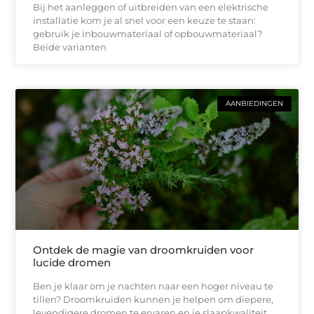
Bij het aanleggen of uitbreiden van een elektrische
installatie kom je al snel voor een keuze te staan:
gebruik je inbouwmateriaal of opbouwmateriaal?
Beide varianten
AANBIEDINGEN
Ontdek de magie van droomkruiden voor
lucide dromen
Ben je klaar om je nachten naar een hoger niveau te
tillen? Droomkruiden kunnen je helpen om diepere,
levendigere dromen te ervaren en je slaapkwaliteit