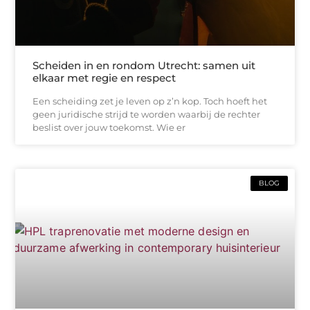
Scheiden in en rondom Utrecht: samen uit
elkaar met regie en respect
Een scheiding zet je leven op z’n kop. Toch hoeft het
geen juridische strijd te worden waarbij de rechter
beslist over jouw toekomst. Wie er
BLOG