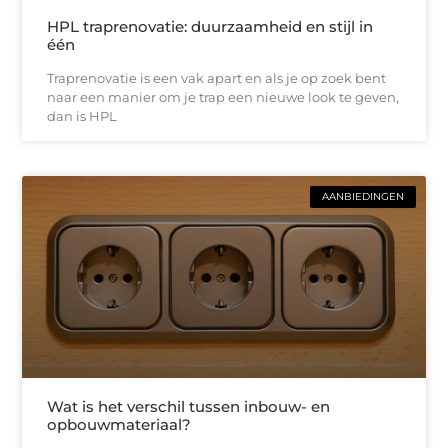
HPL traprenovatie: duurzaamheid en stijl in
één
Traprenovatie is een vak apart en als je op zoek bent
naar een manier om je trap een nieuwe look te geven,
dan is HPL
AANBIEDINGEN
Wat is het verschil tussen inbouw- en
opbouwmateriaal?