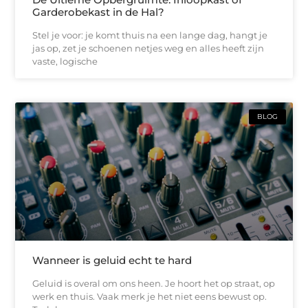
Garderobekast in de Hal?
Stel je voor: je komt thuis na een lange dag, hangt je
jas op, zet je schoenen netjes weg en alles heeft zijn
vaste, logische
BLOG
Wanneer is geluid echt te hard
Geluid is overal om ons heen. Je hoort het op straat, op
werk en thuis. Vaak merk je het niet eens bewust op.