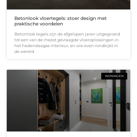
Betonlook vloertegels: stoer design met
praktische voordelen
Betonlook tegels zijn de afgelopen jaren uitgegroeid
tot een van de meest gevraagde vloeroplossingen in
het hedendaagse interieur, en wie even rondkijkt in
de wereld
WONINGEN