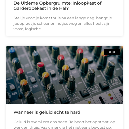
De Ultieme Opbergruimte: Inloopkast of
Garderobekast in de Hal?
Stel je voor: je komt thuis na een lange dag, hangt je
jas op, zet je schoenen netjes weg en alles heeft zijn
vaste, logische
BLOG
Wanneer is geluid echt te hard
Geluid is overal om ons heen. Je hoort het op straat, op
werk en thuis. Vaak merk je het niet eens bewust op.