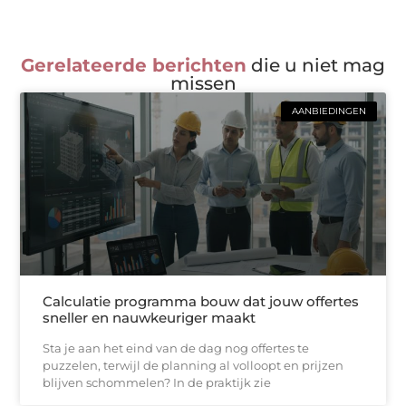
Gerelateerde berichten
die u niet mag
missen
AANBIEDINGEN
Calculatie programma bouw dat jouw offertes
sneller en nauwkeuriger maakt
Sta je aan het eind van de dag nog offertes te
puzzelen, terwijl de planning al volloopt en prijzen
blijven schommelen? In de praktijk zie