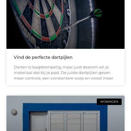
Vind de perfecte dartpijlen
Darten is laagdrempelig, maar juist daarom wil je
materiaal dat bij je past. De juiste dartpijlen geven
meer controle, een constantere worp en vooral meer
WONINGEN