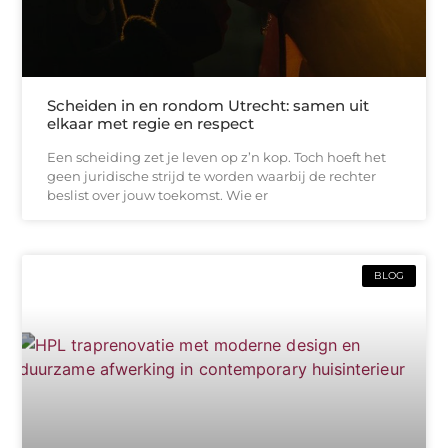
Scheiden in en rondom Utrecht: samen uit
elkaar met regie en respect
Een scheiding zet je leven op z’n kop. Toch hoeft het
geen juridische strijd te worden waarbij de rechter
beslist over jouw toekomst. Wie er
BLOG