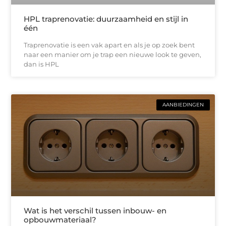
HPL traprenovatie: duurzaamheid en stijl in
één
Traprenovatie is een vak apart en als je op zoek bent
naar een manier om je trap een nieuwe look te geven,
dan is HPL
AANBIEDINGEN
Wat is het verschil tussen inbouw- en
opbouwmateriaal?