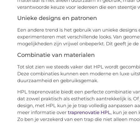
materiaal is niet alleen duurzaam in gebruik, maar 
verantwoorde keuze voor iedereen die een steentje wi
Unieke designs en patronen
Een andere trend is het gebruik van unieke designs 
experimenteren met verschillende looks. Van geometr
mogelijkheden zijn vrijwel onbeperkt. Dit geeft je de
Combinatie van materialen
Tot slot zien we steeds vaker dat HPL wordt gecomb
Deze combinaties kunnen een moderne en luxe uitstra
duurzaamheid en gebruiksgemak.
HPL traprenovatie biedt een perfecte combinatie van 
dat zowel praktisch als esthetisch aantrekkelijk is. O
design, met HPL kun je je trap volledig aanpassen aan
meer informatie over
traprenovatie HPL
, kun je een
Zo ben je verzekerd van een trap die niet alleen moo