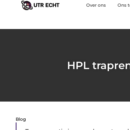
Over ons
Ons 
HPL trapren
Blog