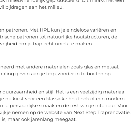
ook milieuvriendelijk geproduceerd. Dit maakt het een
l bijdragen aan het milieu.
en patronen. Met HPL kun je eindeloos variëren en
ische patronen tot natuurlijke houtstructuren, de
 vrijheid om je trap echt uniek te maken.
ineerd met andere materialen zoals glas en metaal.
ling geven aan je trap, zonder in te boeten op
duurzaamheid en stijl. Het is een veelzijdig materiaal
f je nu kiest voor een klassieke houtlook of een modern
 je persoonlijke smaak en de rest van je interieur. Voor
 kijkje nemen op de website van Next Step Traprenovatie.
i is, maar ook jarenlang meegaat.