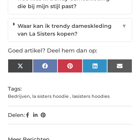
die bij mijn stijl past?
Waar kan ik trendy dameskleding
▼
van La Sisters kopen?
Goed artikel? Deel hem dan op:
X
Facebook
Pinterest
LinkedIn
Email
(Twitter)
Tags:
Bedrijven
,
la sisters hoodie
,
lasisters hoodies
Delen:
Meer Berichten