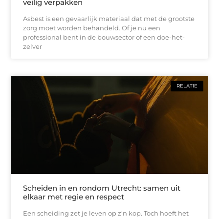
veilig verpakken
Asbest is een gevaarlijk materiaal dat met de grootste
zorg moet worden behandeld. Of je nu een
professional bent in de bouwsector of een doe-het-
zelver
RELATIE
Scheiden in en rondom Utrecht: samen uit
elkaar met regie en respect
Een scheiding zet je leven op z’n kop. Toch hoeft het