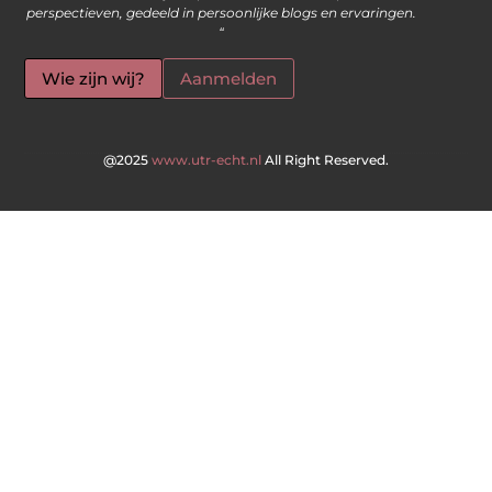
perspectieven, gedeeld in persoonlijke blogs en ervaringen.
“
Wie zijn wij?
Aanmelden
@2025
www.utr-echt.nl
All Right Reserved.