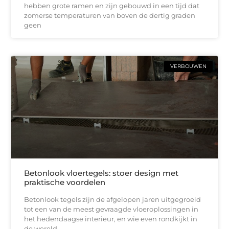
hebben grote ramen en zijn gebouwd in een tijd dat
zomerse temperaturen van boven de dertig graden
geen
VERBOUWEN
Betonlook vloertegels: stoer design met
praktische voordelen
Betonlook tegels zijn de afgelopen jaren uitgegroeid
tot een van de meest gevraagde vloeroplossingen in
het hedendaagse interieur, en wie even rondkijkt in
de wereld