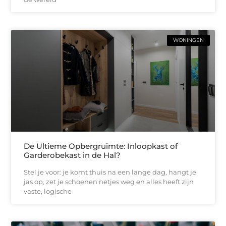
WONINGEN
De Ultieme Opbergruimte: Inloopkast of
Garderobekast in de Hal?
Stel je voor: je komt thuis na een lange dag, hangt je
jas op, zet je schoenen netjes weg en alles heeft zijn
vaste, logische