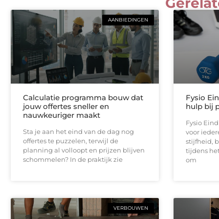
Gerelat
AANBIEDINGEN
Calculatie programma bouw dat
Fysio Ei
jouw offertes sneller en
hulp bij 
nauwkeuriger maakt
Fysio Ein
Sta je aan het eind van de dag nog
voor iedere
offertes te puzzelen, terwijl de
stijfheid,
planning al volloopt en prijzen blijven
tijdens he
schommelen? In de praktijk zie
om
VERBOUWEN