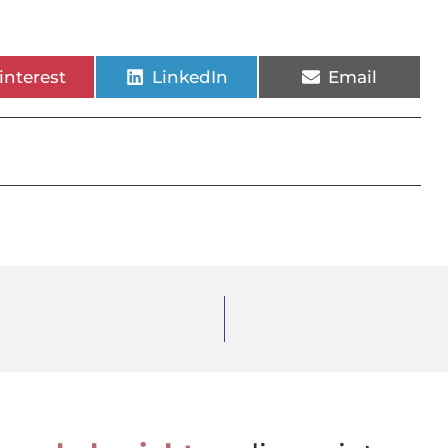
interest
LinkedIn
Email