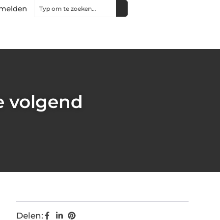
melden
e volgend
Delen: