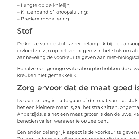
– Lengte op de knielijn;
– Klittenband of knoopsluiting;
– Bredere modellering.
Stof
De keuze van de stof is zeer belangrijk bij de aanko
invloed zal zijn op het vermogen van het stuk om al d
aanbeveling de voorkeur te geven aan niet-biologische
Behalve een geringe waterabsorptie hebben deze wee
kreuken niet gemakkelijk.
Zorg ervoor dat de maat goed i
De eerste zorg is na te gaan of de maat van het stuk g
het een kleinere maat is, zal het strak zitten, ong
Anderzijds, als het een maat groter is dan de uwe, k
beneden vallen wanneer je op zee bent.
Een ander belangrijk aspect is de voorkeur te geven
Zo kunt je hem afstellen op de manier die je het beste