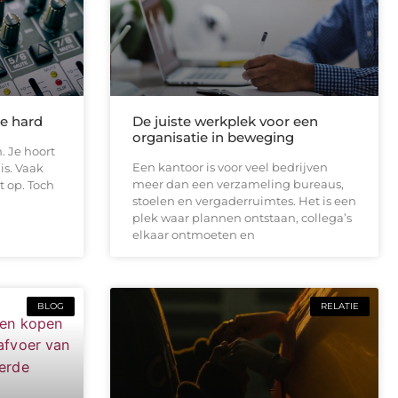
te hard
De juiste werkplek voor een
organisatie in beweging
. Je hoort
Een kantoor is voor veel bedrijven
is. Vaak
meer dan een verzameling bureaus,
t op. Toch
stoelen en vergaderruimtes. Het is een
plek waar plannen ontstaan, collega’s
elkaar ontmoeten en
BLOG
RELATIE