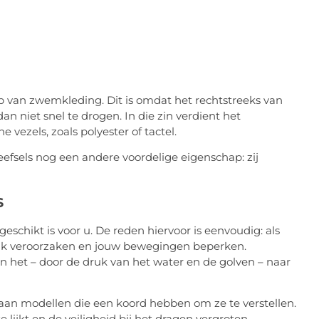
op van zwemkleding. Dit is omdat het rechtstreeks van
an niet snel te drogen. In die zin verdient het
 vezels, zoals polyester of tactel.
fsels nog een andere voordelige eigenschap: zij
s
eschikt is voor u. De reden hiervoor is eenvoudig: als
emak veroorzaken en jouw bewegingen beperken.
an het – door de druk van het water en de golven – naar
 aan modellen die een koord hebben om ze te verstellen.
 lijkt en de veiligheid bij het dragen vergroten.