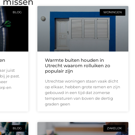
g missen
BLOG
WONINGEN
len
Warmte buiten houden in
Utrecht waarom rolluiken zo
ar juist
populair zijn
ij je past.
Utrechtse woningen staan vaak dicht
meer
op elkaar, hebben grote ramen en zijn
orp en
gebouwd in een tijd dat zomerse
temperaturen van boven de dertig
graden geen
BLOG
ZAKELIJK