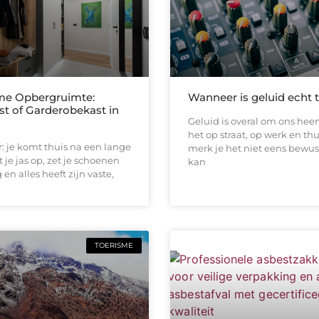
me Opbergruimte:
Wanneer is geluid echt 
st of Garderobekast in
Geluid is overal om ons heen
het op straat, op werk en thu
or: je komt thuis na een lange
merk je het niet eens bewus
 je jas op, zet je schoenen
kan
en alles heeft zijn vaste,
TOERISME