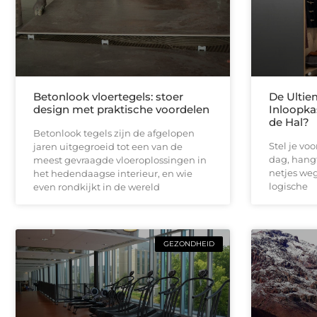
Betonlook vloertegels: stoer
De Ultie
design met praktische voordelen
Inloopka
de Hal?
Betonlook tegels zijn de afgelopen
Stel je vo
jaren uitgegroeid tot een van de
dag, hangt
meest gevraagde vloeroplossingen in
netjes weg 
het hedendaagse interieur, en wie
logische
even rondkijkt in de wereld
GEZONDHEID