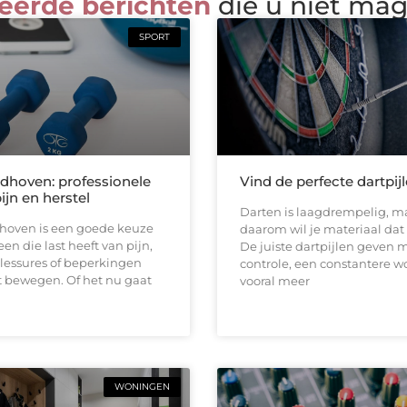
eerde berichten
die u niet ma
SPORT
ndhoven: professionele
Vind de perfecte dartpij
pijn en herstel
Darten is laagdrempelig, ma
dhoven is een goede keuze
daarom wil je materiaal dat b
en die last heeft van pijn,
De juiste dartpijlen geven 
 blessures of beperkingen
controle, een constantere w
t bewegen. Of het nu gaat
vooral meer
WONINGEN