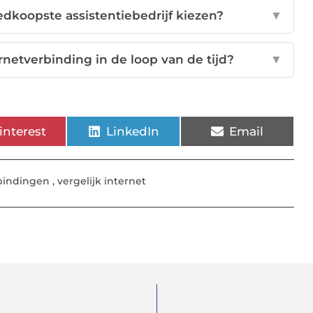
dkoopste assistentiebedrijf kiezen?
▼
rnetverbinding in de loop van de tijd?
▼
interest
LinkedIn
Email
bindingen
,
vergelijk internet