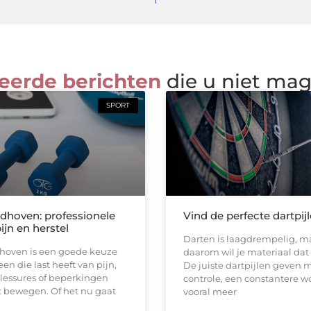
eerde berichten
die u niet ma
SPORT
ndhoven: professionele
Vind de perfecte dartpij
pijn en herstel
Darten is laagdrempelig, ma
dhoven is een goede keuze
daarom wil je materiaal dat b
en die last heeft van pijn,
De juiste dartpijlen geven 
 blessures of beperkingen
controle, een constantere w
t bewegen. Of het nu gaat
vooral meer