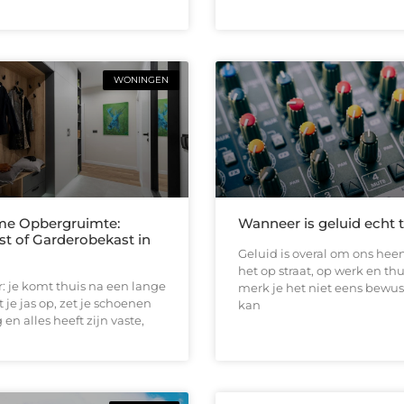
WONINGEN
me Opbergruimte:
Wanneer is geluid echt 
st of Garderobekast in
Geluid is overal om ons heen
het op straat, op werk en thu
or: je komt thuis na een lange
merk je het niet eens bewus
 je jas op, zet je schoenen
kan
en alles heeft zijn vaste,