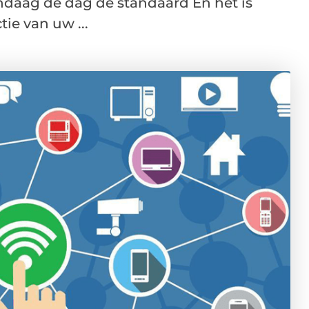
andaag de dag de standaard En het is
tie van uw ...