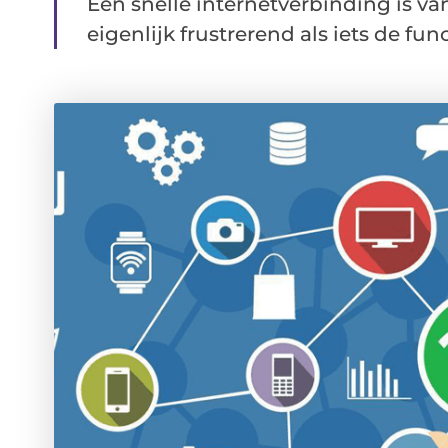
Een snelle internetverbinding is v
eigenlijk frustrerend als iets de func