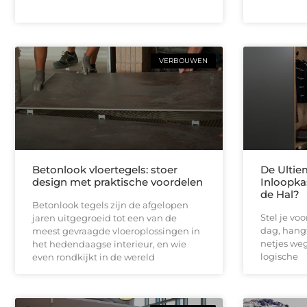
VERBOUWEN
Betonlook vloertegels: stoer
De Ultie
design met praktische voordelen
Inloopka
de Hal?
Betonlook tegels zijn de afgelopen
Stel je vo
jaren uitgegroeid tot een van de
dag, hangt
meest gevraagde vloeroplossingen in
netjes weg 
het hedendaagse interieur, en wie
logische
even rondkijkt in de wereld