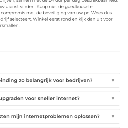
edrijven, samen met de 24 uur per dag beschikbaarheid.
n uw dienst vinden. Koop niet de goedkoopste
 een compromis met de beveiliging van uw pc. Wees dus
rijf selecteert. Winkel eerst rond en kijk dan uit voor
ersmallen.
inding zo belangrijk voor bedrijven?
▼
 upgraden voor sneller internet?
▼
sten mijn internetproblemen oplossen?
▼