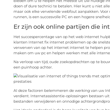
bieden om u te helpen het meeste uit uw huidige int
doen of dure technici te betalen. Hier kunt u niet a
maar ook elke vervelende webfout aanpakken. Voor m
runnen, is een succesvolle PC en een hogere snelhei
Er zijn ook online partijen die 
Het succespercentage van op het web internet hulpbr
klanten Internet fix internet problemen op de snelste 
verwerven van op het internet internet te helpen pro
maken om uw pc en helpen werken met alle interne
Na verloop van tijd, oude zoekopdrachten op te bouw
een puinhoop achter.
Al deze factoren belemmeren de werking van uw Inter
verdient. Internetassistentie-oplossingen bestaan ui
bestanden verwijderen en onnodige achtergrondproc