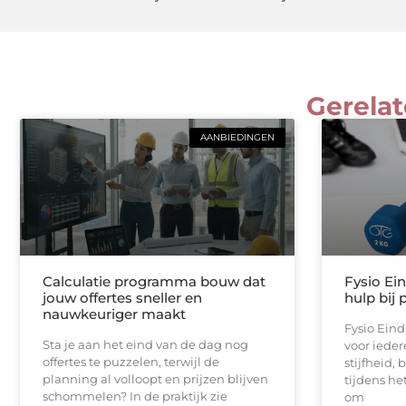
Gerelat
AANBIEDINGEN
Calculatie programma bouw dat
Fysio Ei
jouw offertes sneller en
hulp bij 
nauwkeuriger maakt
Fysio Ein
Sta je aan het eind van de dag nog
voor iedere
offertes te puzzelen, terwijl de
stijfheid,
planning al volloopt en prijzen blijven
tijdens he
schommelen? In de praktijk zie
om