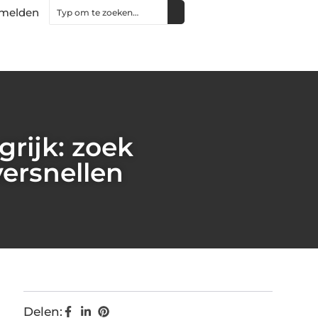
melden
grijk: zoek
versnellen
Delen: