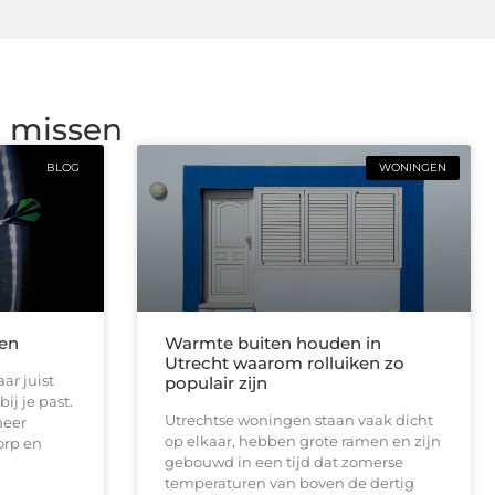
g missen
BLOG
WONINGEN
len
Warmte buiten houden in
Utrecht waarom rolluiken zo
ar juist
populair zijn
ij je past.
Utrechtse woningen staan vaak dicht
meer
op elkaar, hebben grote ramen en zijn
orp en
gebouwd in een tijd dat zomerse
temperaturen van boven de dertig