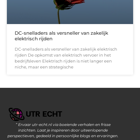
DC-snelladers als versneller van zakelijk
elektrisch rijden
DC-snelladers als versneller van zakelijk elektrisch
rijden De opkomst van elektrisch vervoer in het
bedrijfsleven Elektrisch rijden is niet langer een
niche, maar een strategische
” Ervaar utr-echt.nl via boeiende verhalen en frisse
Geld Verdienen op Internet: De Moderne Manier om Inkomsten te Genereren
inzichten. Laat je inspireren door uiteenlopende
perspectieven, gedeeld in persoonlijke blogs en ervaringen.