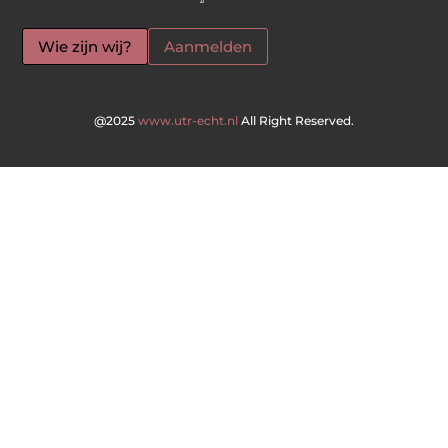
“
Wie zijn wij?
Aanmelden
@2025
www.utr-echt.nl
All Right Reserved.