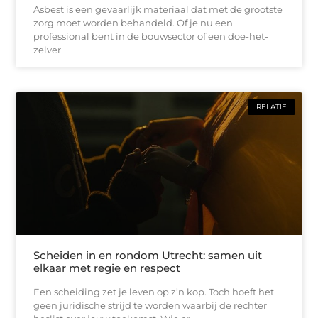
Asbest is een gevaarlijk materiaal dat met de grootste
zorg moet worden behandeld. Of je nu een
professional bent in de bouwsector of een doe-het-
zelver
RELATIE
Scheiden in en rondom Utrecht: samen uit
elkaar met regie en respect
Een scheiding zet je leven op z’n kop. Toch hoeft het
geen juridische strijd te worden waarbij de rechter