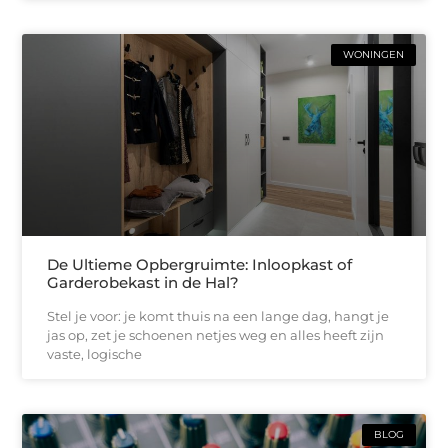
WONINGEN
De Ultieme Opbergruimte: Inloopkast of
Garderobekast in de Hal?
Stel je voor: je komt thuis na een lange dag, hangt je
jas op, zet je schoenen netjes weg en alles heeft zijn
vaste, logische
BLOG