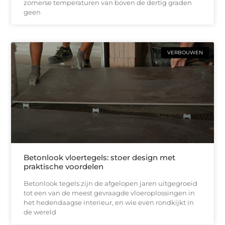
zomerse temperaturen van boven de dertig graden
geen
VERBOUWEN
Betonlook vloertegels: stoer design met
praktische voordelen
Betonlook tegels zijn de afgelopen jaren uitgegroeid
tot een van de meest gevraagde vloeroplossingen in
het hedendaagse interieur, en wie even rondkijkt in
de wereld