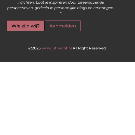
inzichten. Laat je inspireren door uiteenlopende
perspectieven, gedeeld in persoonlijke blogs en ervaringen.
“
Wie zijn wij?
Aanmelden
@2025
www.utr-echt.nl
All Right Reserved.