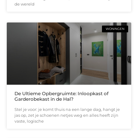
de wereld
WONINGEN
De Ultieme Opbergruimte: Inloopkast of
Garderobekast in de Hal?
Stel je voor: je komt thuis na een lange dag, hangt je
jas op, zet je schoenen netjes weg en alles heeft zijn
vaste, logische