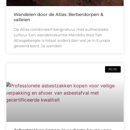
Wandelen door de Atlas: Berberdorpen &
valleien
De Atlas combineert bergnatuur met authentieke
cultuur Een wandelvakantie Marokko door het
Atlasgebergte is totaal anders dan wat je in Europa
gewend bent. Je wandelt
BLOG