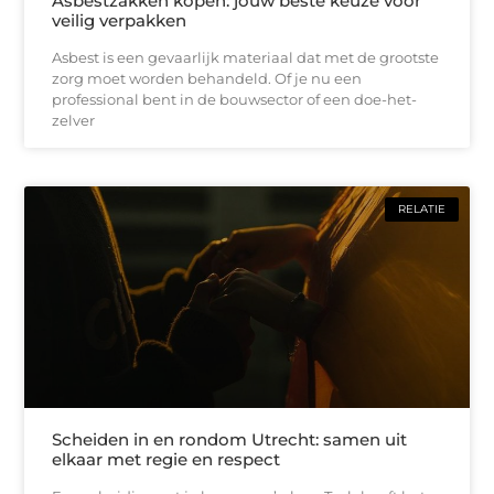
Asbestzakken kopen: jouw beste keuze voor
veilig verpakken
Asbest is een gevaarlijk materiaal dat met de grootste
zorg moet worden behandeld. Of je nu een
professional bent in de bouwsector of een doe-het-
zelver
RELATIE
Scheiden in en rondom Utrecht: samen uit
elkaar met regie en respect