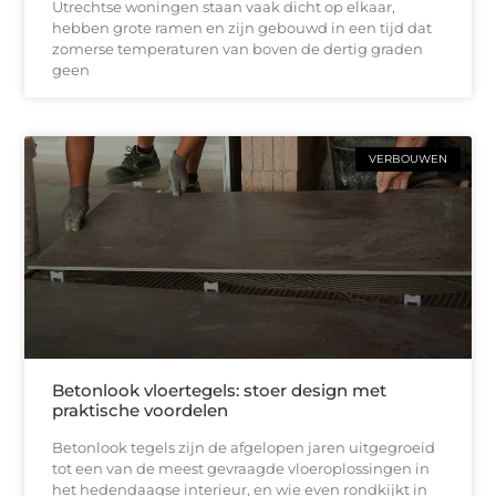
Utrechtse woningen staan vaak dicht op elkaar,
hebben grote ramen en zijn gebouwd in een tijd dat
zomerse temperaturen van boven de dertig graden
geen
VERBOUWEN
Betonlook vloertegels: stoer design met
praktische voordelen
Betonlook tegels zijn de afgelopen jaren uitgegroeid
tot een van de meest gevraagde vloeroplossingen in
het hedendaagse interieur, en wie even rondkijkt in